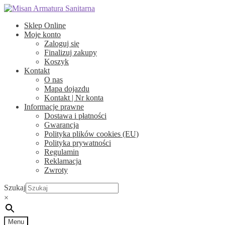
Przejdź
Przejdź
do
do
Sklep Online
nawigacji
treści
Moje konto
Zaloguj się
Finalizuj zakupy
Koszyk
Kontakt
O nas
Mapa dojazdu
Kontakt | Nr konta
Informacje prawne
Dostawa i płatności
Gwarancja
Polityka plików cookies (EU)
Polityka prywatności
Regulamin
Reklamacja
Zwroty
Szukaj
×
Menu