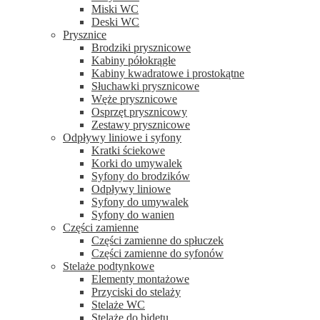
Miski WC
Deski WC
Prysznice
Brodziki prysznicowe
Kabiny półokrągłe
Kabiny kwadratowe i prostokątne
Słuchawki prysznicowe
Węże prysznicowe
Osprzęt prysznicowy
Zestawy prysznicowe
Odpływy liniowe i syfony
Kratki ściekowe
Korki do umywalek
Syfony do brodzików
Odpływy liniowe
Syfony do umywalek
Syfony do wanien
Części zamienne
Części zamienne do spłuczek
Części zamienne do syfonów
Stelaże podtynkowe
Elementy montażowe
Przyciski do stelaży
Stelaże WC
Stelaże do bidetu