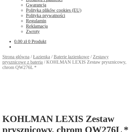
Gwarancja
Polityka plików cookies (EU)
Polityka prywatności
Regulamin
Reklamacja
Zwroty
0.00
zł
0 Produkt
Strona główna
/
Łazienka
/
Baterie łazienkowe
/
Zestawy
prysznicowe z baterią
/
KOHLMAN LEXIS Zestaw prysznicowy,
chrom QW276L *
KOHLMAN LEXIS Zestaw
prysznicowy, chrom QW276L *