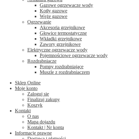
Gazowe ogrzewacze wody
Kotły gazowe
Węże gazowe
Ogrzewanie
Akcesoria grzejnikowe
Głowice termostatyczne
Wkładki grzejnikowe
Zawory grzejnikowe
Elektryczne ogrzewacze wody
Pojemnościowe ogrzewacze wody
Rozdrabniacze
Pompy rozdrabniające
Muszle z rozdrabniaczem
Sklep Online
Moje konto
Zaloguj się
Finalizuj zakupy
Koszyk
Kontakt
O nas
Mapa dojazdu
Kontakt | Nr konta
Informacje prawne
Dostawa i płatności