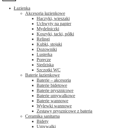
Łazienka
Akcesoria łazienkowe
Haczyki, wieszaki
Uchwyty na papier
Mydelniczki
Koszyki, tacki, półki
Relingi
Kubki, stojaki
Dozowniki
Lusterka
Poręcze
Siedziska
Szczotki WC
Baterie łazienkowe
Baterie – akcesoria
Baterie bidetowe
Baterie prysznicowe
Baterie umywalkowe
Baterie wannowe
Wylewki wannowe
Zestawy prysznicowe z baterią
Ceramika sanitarna
Bidety
Umywalki