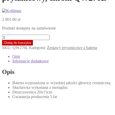
2 801.00
zł
Produkt dostępny na zamówienie
ilość
KOHLMAN
Dodaj do koszyka
LEXIS
SKU:
QW276L
Kategoria:
Zestawy prysznicowe z baterią
Zestaw
prysznicowy,
Opis
chrom
Informacje dodatkowe
QW276L
*
Opis
Bateria wyposażona w wysokiej jakości głowicę ceramiczną
Słuchawka wykonana z mosiądzu
Deszczownica 20x15cm
Gwarancja producenta 5 lat