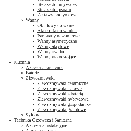
Stelaże do umywalek
Stelaże do pisuaru
Zestawy podtynkowe
Wanny
Obudowy do wanien
Akcesoria do wanien
Parawany nawannowe
Wanny asymetryczne
Wanny akrylowe
Wanny owalne
Wanny wolnostojące
Kuchnia
Akcesoria kuchenne
Baterie
Zlewozmywaki
Zlewozmywaki ceramiczne
Zlewozmywaki stalowe
Zlewozmywaki z baterią
Zlewozmywaki hybrydowe
Zlewozmywaki gospodarcze
Zlewozmywaki granitowe
Syfony
Technika Grzewcza i Sanitarna
Akcesoria instalacyjne
Armatura gazowa