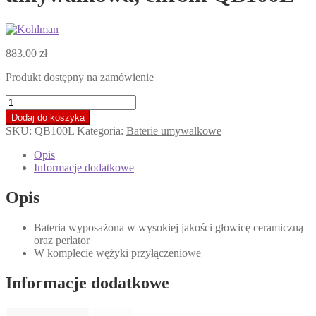
883.00
zł
Produkt dostępny na zamówienie
ilość
KOHLMAN
Dodaj do koszyka
LEXIS
SKU:
QB100L
Kategoria:
Baterie umywalkowe
Bateria
umywalkowa,
Opis
chrom
Informacje dodatkowe
QB100L
*
Opis
Bateria wyposażona w wysokiej jakości głowicę ceramiczną
oraz perlator
W komplecie wężyki przyłączeniowe
Informacje dodatkowe