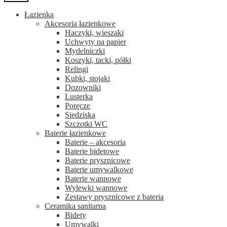
Łazienka
Akcesoria łazienkowe
Haczyki, wieszaki
Uchwyty na papier
Mydelniczki
Koszyki, tacki, półki
Relingi
Kubki, stojaki
Dozowniki
Lusterka
Poręcze
Siedziska
Szczotki WC
Baterie łazienkowe
Baterie – akcesoria
Baterie bidetowe
Baterie prysznicowe
Baterie umywalkowe
Baterie wannowe
Wylewki wannowe
Zestawy prysznicowe z baterią
Ceramika sanitarna
Bidety
Umywalki