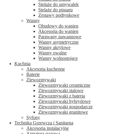
Stelaże do umywalek
Stelaże do pisuaru
Zestawy podtynkowe
Wanny
Obudowy do wanien
Akcesoria do wanien
Parawany nawannowe
Wanny asymetryczne
Wanny akrylowe
Wanny owalne
Wanny wolnostojące
Kuchnia
Akcesoria kuchenne
Baterie
Zlewozmywaki
Zlewozmywaki ceramiczne
Zlewozmywaki stalowe
Zlewozmywaki z baterią
Zlewozmywaki hybrydowe
Zlewozmywaki gospodarcze
Zlewozmywaki granitowe
Syfony
Technika Grzewcza i Sanitarna
Akcesoria instalacyjne
Armatura gazowa