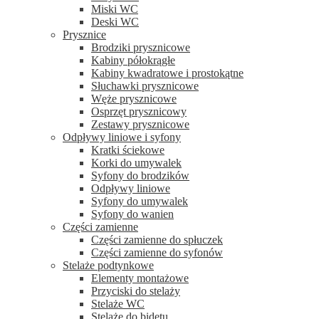
Miski WC
Deski WC
Prysznice
Brodziki prysznicowe
Kabiny półokrągłe
Kabiny kwadratowe i prostokątne
Słuchawki prysznicowe
Węże prysznicowe
Osprzęt prysznicowy
Zestawy prysznicowe
Odpływy liniowe i syfony
Kratki ściekowe
Korki do umywalek
Syfony do brodzików
Odpływy liniowe
Syfony do umywalek
Syfony do wanien
Części zamienne
Części zamienne do spłuczek
Części zamienne do syfonów
Stelaże podtynkowe
Elementy montażowe
Przyciski do stelaży
Stelaże WC
Stelaże do bidetu