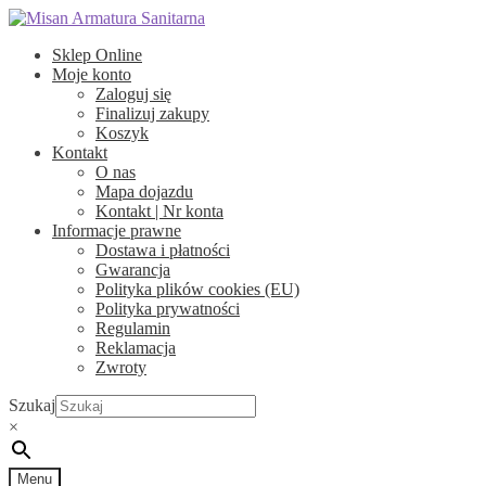
Przejdź
Przejdź
do
do
Sklep Online
nawigacji
treści
Moje konto
Zaloguj się
Finalizuj zakupy
Koszyk
Kontakt
O nas
Mapa dojazdu
Kontakt | Nr konta
Informacje prawne
Dostawa i płatności
Gwarancja
Polityka plików cookies (EU)
Polityka prywatności
Regulamin
Reklamacja
Zwroty
Szukaj
×
Menu