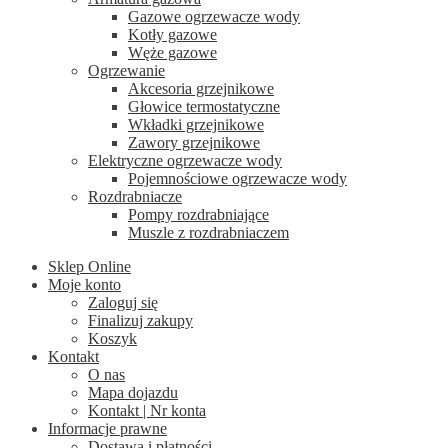
Gazowe ogrzewacze wody
Kotły gazowe
Węże gazowe
Ogrzewanie
Akcesoria grzejnikowe
Głowice termostatyczne
Wkładki grzejnikowe
Zawory grzejnikowe
Elektryczne ogrzewacze wody
Pojemnościowe ogrzewacze wody
Rozdrabniacze
Pompy rozdrabniające
Muszle z rozdrabniaczem
Sklep Online
Moje konto
Zaloguj się
Finalizuj zakupy
Koszyk
Kontakt
O nas
Mapa dojazdu
Kontakt | Nr konta
Informacje prawne
Dostawa i płatności