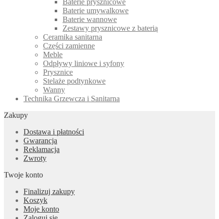
Baterie prysznicowe
Baterie umywalkowe
Baterie wannowe
Zestawy prysznicowe z baterią
Ceramika sanitarna
Części zamienne
Meble
Odpływy liniowe i syfony
Prysznice
Stelaże podtynkowe
Wanny
Technika Grzewcza i Sanitarna
Zakupy
Dostawa i płatności
Gwarancja
Reklamacja
Zwroty
Twoje konto
Finalizuj zakupy
Koszyk
Moje konto
Zaloguj się