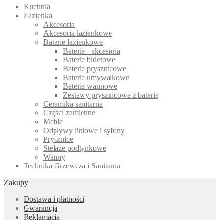
Kuchnia
Łazienka
Akcesoria
Akcesoria łazienkowe
Baterie łazienkowe
Baterie - akcesoria
Baterie bidetowe
Baterie prysznicowe
Baterie umywalkowe
Baterie wannowe
Zestawy prysznicowe z baterią
Ceramika sanitarna
Części zamienne
Meble
Odpływy liniowe i syfony
Prysznice
Stelaże podtynkowe
Wanny
Technika Grzewcza i Sanitarna
Zakupy
Dostawa i płatności
Gwarancja
Reklamacja