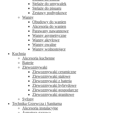
Stelaże do umywalek
Stelaże do pisuaru
Zestawy podtynkowe
Wanny
Obudowy do wanien
Akcesoria do wanien
Parawany nawannowe
Wanny asymetryczne
Wanny akrylowe
Wanny owalne
Wanny wolnostojące
Kuchnia
Akcesoria kuchenne
Baterie
Zlewozmywaki
Zlewozmywaki ceramiczne
Zlewozmywaki stalowe
Zlewozmywaki z baterią
Zlewozmywaki hybrydowe
Zlewozmywaki gospodarcze
Zlewozmywaki granitowe
Syfony
Technika Grzewcza i Sanitarna
Akcesoria instalacyjne
Armatura gazowa