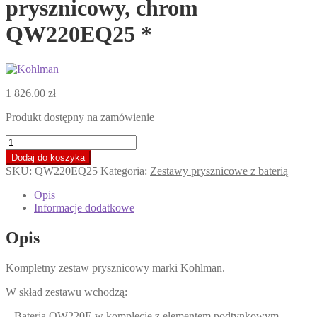
prysznicowy, chrom
QW220EQ25 *
1 826.00
zł
Produkt dostępny na zamówienie
ilość
KOHLMAN
Dodaj do koszyka
EXPERIENCE
SKU:
QW220EQ25
Kategoria:
Zestawy prysznicowe z baterią
Podtynkowy
zestaw
Opis
prysznicowy,
Informacje dodatkowe
chrom
QW220EQ25
Opis
*
Kompletny zestaw prysznicowy marki Kohlman.
W skład zestawu wchodzą:
– Bateria QW220E w komplecie z elementem podtynkowym