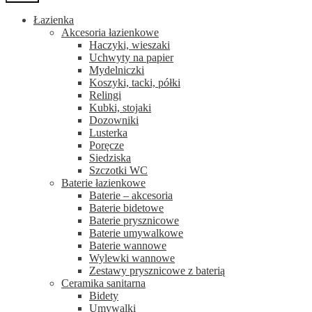
Łazienka
Akcesoria łazienkowe
Haczyki, wieszaki
Uchwyty na papier
Mydelniczki
Koszyki, tacki, półki
Relingi
Kubki, stojaki
Dozowniki
Lusterka
Poręcze
Siedziska
Szczotki WC
Baterie łazienkowe
Baterie – akcesoria
Baterie bidetowe
Baterie prysznicowe
Baterie umywalkowe
Baterie wannowe
Wylewki wannowe
Zestawy prysznicowe z baterią
Ceramika sanitarna
Bidety
Umywalki