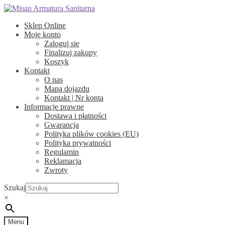
Przejdź
Przejdź
do
do
Sklep Online
nawigacji
treści
Moje konto
Zaloguj się
Finalizuj zakupy
Koszyk
Kontakt
O nas
Mapa dojazdu
Kontakt | Nr konta
Informacje prawne
Dostawa i płatności
Gwarancja
Polityka plików cookies (EU)
Polityka prywatności
Regulamin
Reklamacja
Zwroty
Szukaj
×
Menu