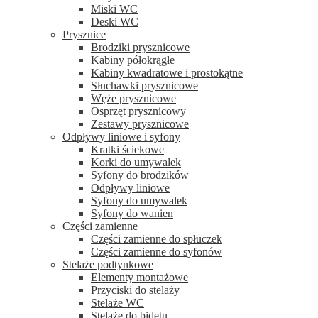
Miski WC
Deski WC
Prysznice
Brodziki prysznicowe
Kabiny półokrągłe
Kabiny kwadratowe i prostokątne
Słuchawki prysznicowe
Węże prysznicowe
Osprzęt prysznicowy
Zestawy prysznicowe
Odpływy liniowe i syfony
Kratki ściekowe
Korki do umywalek
Syfony do brodzików
Odpływy liniowe
Syfony do umywalek
Syfony do wanien
Części zamienne
Części zamienne do spłuczek
Części zamienne do syfonów
Stelaże podtynkowe
Elementy montażowe
Przyciski do stelaży
Stelaże WC
Stelaże do bidetu