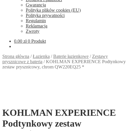
Gwarancja
Polityka plików cookies (EU)
Polityka prywatności
Regulamin
Reklamacja
Zwroty
0.00
zł
0 Produkt
Strona główna
/
Łazienka
/
Baterie łazienkowe
/
Zestawy
prysznicowe z baterią
/
KOHLMAN EXPERIENCE Podtynkowy
zestaw prysznicowy, chrom QW220EQ25 *
KOHLMAN EXPERIENCE
Podtynkowy zestaw