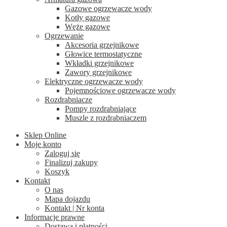
Gazowe ogrzewacze wody
Kotły gazowe
Węże gazowe
Ogrzewanie
Akcesoria grzejnikowe
Głowice termostatyczne
Wkładki grzejnikowe
Zawory grzejnikowe
Elektryczne ogrzewacze wody
Pojemnościowe ogrzewacze wody
Rozdrabniacze
Pompy rozdrabniające
Muszle z rozdrabniaczem
Sklep Online
Moje konto
Zaloguj się
Finalizuj zakupy
Koszyk
Kontakt
O nas
Mapa dojazdu
Kontakt | Nr konta
Informacje prawne
Dostawa i płatności