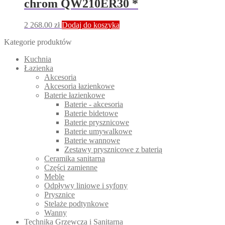
chrom QW210ER30 *
2 268.00
zł
Dodaj do koszyka
Kategorie produktów
Kuchnia
Łazienka
Akcesoria
Akcesoria łazienkowe
Baterie łazienkowe
Baterie - akcesoria
Baterie bidetowe
Baterie prysznicowe
Baterie umywalkowe
Baterie wannowe
Zestawy prysznicowe z baterią
Ceramika sanitarna
Części zamienne
Meble
Odpływy liniowe i syfony
Prysznice
Stelaże podtynkowe
Wanny
Technika Grzewcza i Sanitarna