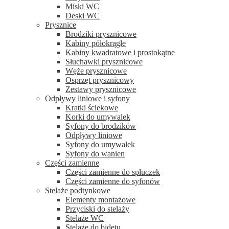
Miski WC
Deski WC
Prysznice
Brodziki prysznicowe
Kabiny półokrągłe
Kabiny kwadratowe i prostokątne
Słuchawki prysznicowe
Węże prysznicowe
Osprzęt prysznicowy
Zestawy prysznicowe
Odpływy liniowe i syfony
Kratki ściekowe
Korki do umywalek
Syfony do brodzików
Odpływy liniowe
Syfony do umywalek
Syfony do wanien
Części zamienne
Części zamienne do spłuczek
Części zamienne do syfonów
Stelaże podtynkowe
Elementy montażowe
Przyciski do stelaży
Stelaże WC
Stelaże do bidetu