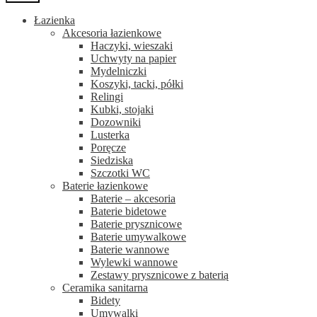
Łazienka
Akcesoria łazienkowe
Haczyki, wieszaki
Uchwyty na papier
Mydelniczki
Koszyki, tacki, półki
Relingi
Kubki, stojaki
Dozowniki
Lusterka
Poręcze
Siedziska
Szczotki WC
Baterie łazienkowe
Baterie – akcesoria
Baterie bidetowe
Baterie prysznicowe
Baterie umywalkowe
Baterie wannowe
Wylewki wannowe
Zestawy prysznicowe z baterią
Ceramika sanitarna
Bidety
Umywalki