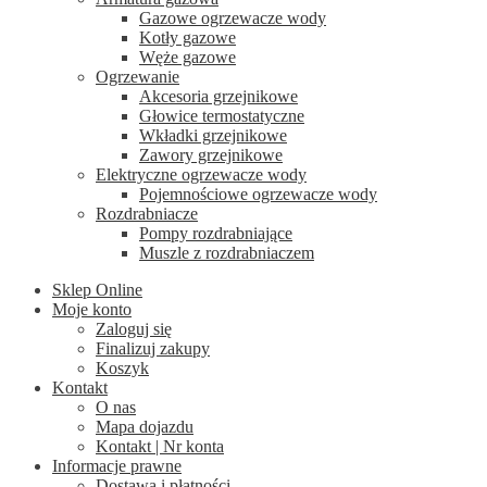
Gazowe ogrzewacze wody
Kotły gazowe
Węże gazowe
Ogrzewanie
Akcesoria grzejnikowe
Głowice termostatyczne
Wkładki grzejnikowe
Zawory grzejnikowe
Elektryczne ogrzewacze wody
Pojemnościowe ogrzewacze wody
Rozdrabniacze
Pompy rozdrabniające
Muszle z rozdrabniaczem
Sklep Online
Moje konto
Zaloguj się
Finalizuj zakupy
Koszyk
Kontakt
O nas
Mapa dojazdu
Kontakt | Nr konta
Informacje prawne
Dostawa i płatności