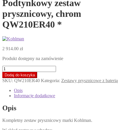
Podtynkowy zestaw
prysznicowy, chrom
QW210ER40 *
2 914.00
zł
Produkt dostępny na zamówienie
ilość
KOHLMAN
Dodaj do koszyka
EXPERIENCE
SKU:
QW210ER40
Kategoria:
Zestawy prysznicowe z baterią
Podtynkowy
zestaw
Opis
prysznicowy,
Informacje dodatkowe
chrom
QW210ER40
Opis
*
Kompletny zestaw prysznicowy marki Kohlman.