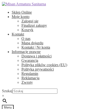
Przejdź
Przejdź
do
do
Sklep Online
nawigacji
treści
Moje konto
Zaloguj się
Finalizuj zakupy
Koszyk
Kontakt
O nas
Mapa dojazdu
Kontakt | Nr konta
Informacje prawne
Dostawa i płatności
Gwarancja
Polityka plików cookies (EU)
Polityka prywatności
Regulamin
Reklamacja
Zwroty
Szukaj
×
Menu