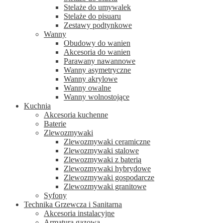
Stelaże do umywalek
Stelaże do pisuaru
Zestawy podtynkowe
Wanny
Obudowy do wanien
Akcesoria do wanien
Parawany nawannowe
Wanny asymetryczne
Wanny akrylowe
Wanny owalne
Wanny wolnostojące
Kuchnia
Akcesoria kuchenne
Baterie
Zlewozmywaki
Zlewozmywaki ceramiczne
Zlewozmywaki stalowe
Zlewozmywaki z baterią
Zlewozmywaki hybrydowe
Zlewozmywaki gospodarcze
Zlewozmywaki granitowe
Syfony
Technika Grzewcza i Sanitarna
Akcesoria instalacyjne
Armatura gazowa