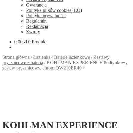
Gwarancja
Polityka plików cookies (EU)
Polityka prywatności
Regulamin
Reklamacja
Zwroty
0.00
zł
0 Produkt
Strona główna
/
Łazienka
/
Baterie łazienkowe
/
Zestawy
prysznicowe z baterią
/
KOHLMAN EXPERIENCE Podtynkowy
zestaw prysznicowy, chrom QW210ER40 *
KOHLMAN EXPERIENCE