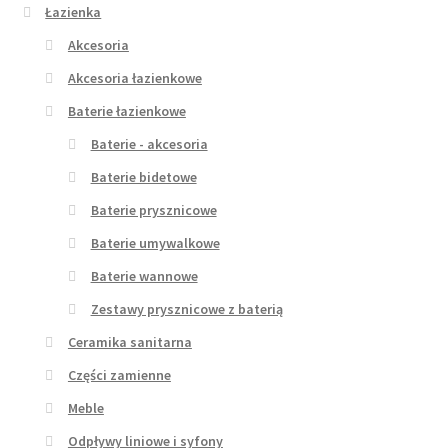
Łazienka
Akcesoria
Akcesoria łazienkowe
Baterie łazienkowe
Baterie - akcesoria
Baterie bidetowe
Baterie prysznicowe
Baterie umywalkowe
Baterie wannowe
Zestawy prysznicowe z baterią
Ceramika sanitarna
Części zamienne
Meble
Odpływy liniowe i syfony