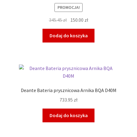
PROMOCJA!
Pierwotna
Aktualna
345.45
zł
150.00
zł
cena
cena
wynosiła:
wynosi:
Dodaj do koszyka
345.45 zł.
150.00 zł.
Deante Bateria prysznicowa Arnika BQA D40M
733.95
zł
Dodaj do koszyka