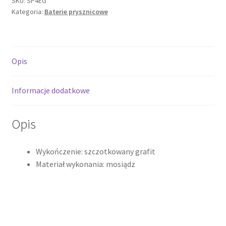
SKU:
SP4EG
Kategoria:
Baterie prysznicowe
prysznicowa,
szczotkowany
grafit
SP4EG
Opis
Informacje dodatkowe
Opis
Wykończenie: szczotkowany grafit
Materiał wykonania: mosiądz