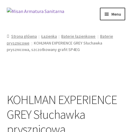
Przejdź
Przejdź
Menu
do
do
nawigacji
treści
Sklep Online
Strona główna
Łazienka
Baterie łazienkowe
Baterie
prysznicowe
KOHLMAN EXPERIENCE GREY Słuchawka
Moje konto
prysznicowa, szczotkowany grafit SP4EG
Kontakt
Informacje prawne
KOHLMAN EXPERIENCE
GREY Słuchawka
prysznicowa,