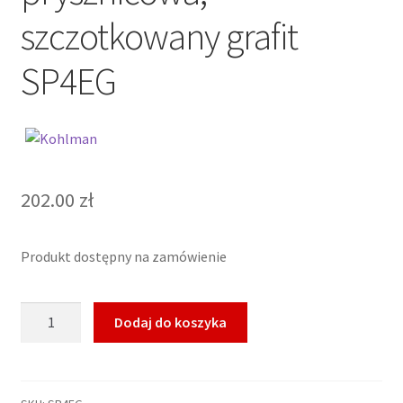
szczotkowany grafit
SP4EG
202.00
zł
Produkt dostępny na zamówienie
ilość
Dodaj do koszyka
KOHLMAN
EXPERIENCE
GREY
Słuchawka