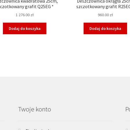
zczownica kwadratowa 25cm,
Deszczownica okrągła 25c
zczotkowany grafit Q25EG *
szczotkowany grafit R25EG
1 276.00
zł
960.00
zł
Dodaj do koszyka
Dodaj do koszyka
Twoje konto
P