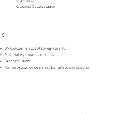
Deszczownica
SKU:
R30EG
Kategoria:
Deszczownice
okrągła
30cm,
szczotkowany
grafit
R30EG
is
*
Wykończenie: szczotkowany grafit
Materiał wykonania: mosiądz
Średnica: 30cm
Ramię prysznicowe należy kompletować osobno