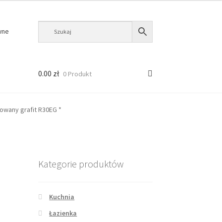
wne
0.00
zł
0 Produkt
wany grafit R30EG *
Kategorie produktów
Kuchnia
Łazienka