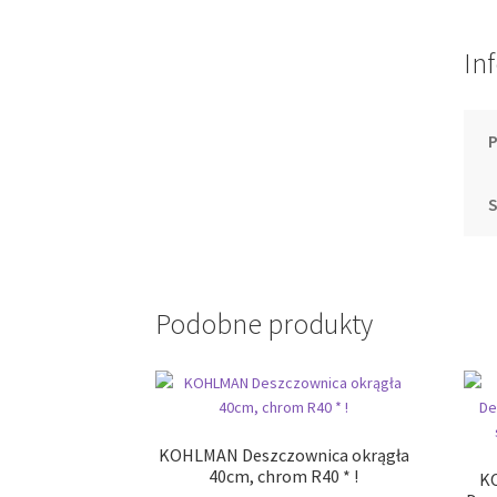
In
S
Podobne produkty
KOHLMAN Deszczownica okrągła
40cm, chrom R40 * !
K