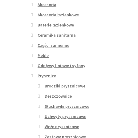
Akcesoria
Akcesoria łazienkowe
Baterie łazienkowe
Ceramika sanitarna
Części zamienne
Meble
Odpływy liniowe i syfony
Prysznice
Brodziki prysznicowe
Deszczownice
Słuchawki prysznicowe
Uchwyty prysznicowe
Węże prysznicowe
Zestawy prysznicowe