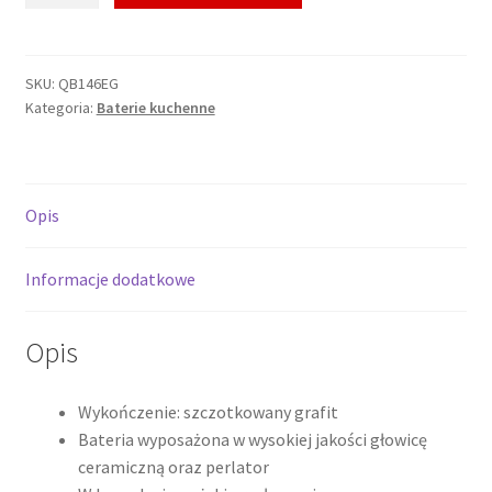
EXPERIENCE
GREY
Bateria
SKU:
QB146EG
Kategoria:
Baterie kuchenne
zlewozmywakowa,
szczotkowany
grafit
QB146EG
Opis
*
Informacje dodatkowe
Opis
Wykończenie: szczotkowany grafit
Bateria wyposażona w wysokiej jakości głowicę
ceramiczną oraz perlator