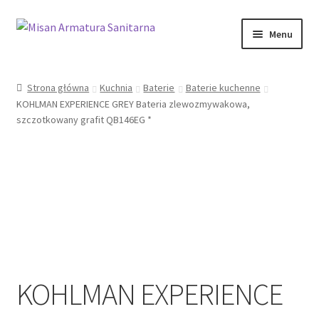
Przejdź
Przejdź
Menu
do
do
nawigacji
treści
Sklep Online
Strona główna
Kuchnia
Baterie
Baterie kuchenne
KOHLMAN EXPERIENCE GREY Bateria zlewozmywakowa,
Moje konto
szczotkowany grafit QB146EG *
Kontakt
Informacje prawne
KOHLMAN EXPERIENCE