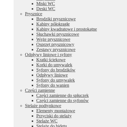
Miski WC
Deski WC
Prysznice
Brodziki prysznicowe
Kabiny półokrągłe
Kabiny kwadratowe i prostokątne
Słuchawki prysznicowe
Węże prysznicowe
Osprzęt prysznicowy
Zestawy prysznicowe
Odpływy liniowe i syfony
Kratki ściekowe
Korki do umywalek
Syfony do brodzików
Odpływy liniowe
Syfony do umywalek
Syfony do wanien
Części zamienne
Części zamienne do spłuczek
Części zamienne do syfonów
Stelaże podtynkowe
Elementy montażowe
Przyciski do stelaży
Stelaże WC
Stelaże do bidetu