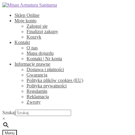
Przejdź
Przejdź
do
do
Sklep Online
nawigacji
treści
Moje konto
Zaloguj się
Finalizuj zakupy
Koszyk
Kontakt
O nas
Mapa dojazdu
Kontakt | Nr konta
Informacje prawne
Dostawa i płatności
Gwarancja
Polityka plików cookies (EU)
Polityka prywatności
Regulamin
Reklamacja
Zwroty
Szukaj
×
Menu