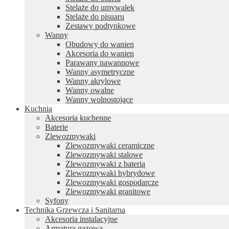
Stelaże do umywalek
Stelaże do pisuaru
Zestawy podtynkowe
Wanny
Obudowy do wanien
Akcesoria do wanien
Parawany nawannowe
Wanny asymetryczne
Wanny akrylowe
Wanny owalne
Wanny wolnostojące
Kuchnia
Akcesoria kuchenne
Baterie
Zlewozmywaki
Zlewozmywaki ceramiczne
Zlewozmywaki stalowe
Zlewozmywaki z baterią
Zlewozmywaki hybrydowe
Zlewozmywaki gospodarcze
Zlewozmywaki granitowe
Syfony
Technika Grzewcza i Sanitarna
Akcesoria instalacyjne
Armatura gazowa