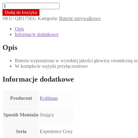
ilość
KOHLMAN
Dodaj do koszyka
EXPERIENCE
SKU:
QB175EG
Kategoria:
Baterie umywalkowe
GREY
Bateria
Opis
umywalkowa
Informacje dodatkowe
wysoka,
szczotkowany
Opis
grafit
QB175EG
Bateria wyposażona w wysokiej jakości głowicę ceramiczną ora
*
W komplecie wężyki przyłączeniowe
Informacje dodatkowe
Producent
Kohlman
Sposób Montażu
Stojący
Seria
Experience Grey