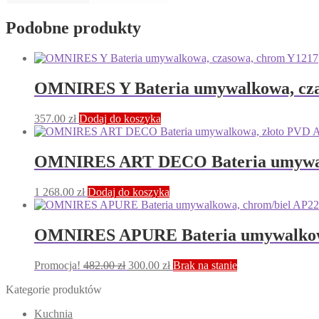
Podobne produkty
OMNIRES Y Bateria umywalkowa, cza
357.00
zł
Dodaj do koszyka
OMNIRES ART DECO Bateria umywal
1 268.00
zł
Dodaj do koszyka
OMNIRES APURE Bateria umywalkow
Pierwotna
Aktualna
Promocja!
482.00
zł
300.00
zł
Brak na stanie
cena
cena
Kategorie produktów
wynosiła:
wynosi:
482.00 zł.
300.00 zł.
Kuchnia