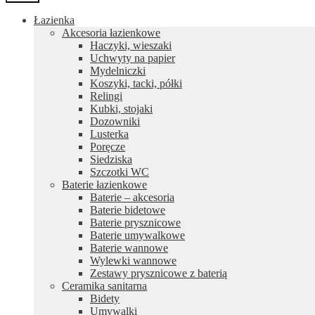
Łazienka
Akcesoria łazienkowe
Haczyki, wieszaki
Uchwyty na papier
Mydelniczki
Koszyki, tacki, półki
Relingi
Kubki, stojaki
Dozowniki
Lusterka
Poręcze
Siedziska
Szczotki WC
Baterie łazienkowe
Baterie – akcesoria
Baterie bidetowe
Baterie prysznicowe
Baterie umywalkowe
Baterie wannowe
Wylewki wannowe
Zestawy prysznicowe z baterią
Ceramika sanitarna
Bidety
Umywalki