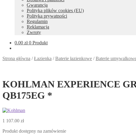
Gwarancja
Polityka plików cookies (EU)
Polityka prywatności
Regulamin
Reklamacja
Zwroty
0.00
zł
0 Produkt
Strona główna
/
Łazienka
/
Baterie łazienkowe
/
Baterie umywalkow
KOHLMAN EXPERIENCE GREY Ba
QB175EG *
1 107.00
zł
Produkt dostępny na zamówienie