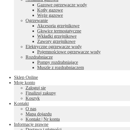
Gazowe ogrzewacze wody
Kotły gazowe
Węże gazowe
Ogrzewanie
Akcesoria grzejnikowe
Głowice termostatyczne
Wkładki grzejnikowe
Zawory grzejnikowe
Elektryczne ogrzewacze wody
Pojemnościowe ogrzewacze wody
Rozdrabniacze
Pompy rozdrabniające
Muszle z rozdrabniaczem
Sklep Online
Moje konto
Zaloguj się
Finalizuj zakupy
Koszyk
Kontakt
O nas
Mapa dojazdu
Kontakt | Nr konta
Informacje prawne
Dostawa i płatności