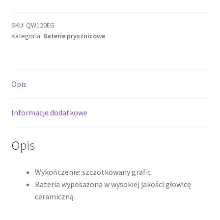
GREY
Bateria
SKU:
QW120EG
Kategoria:
Baterie prysznicowe
prysznicowa
ścienna,
szczotkowany
grafit
Opis
QW120EG
*
Informacje dodatkowe
Opis
Wykończenie: szczotkowany grafit
Bateria wyposażona w wysokiej jakości głowicę
ceramiczną