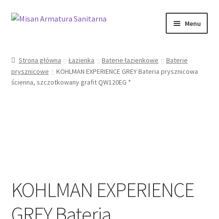
Przejdź
Przejdź
Menu
do
do
nawigacji
treści
Sklep Online
Strona główna
Łazienka
Baterie łazienkowe
Baterie
prysznicowe
KOHLMAN EXPERIENCE GREY Bateria prysznicowa
Moje konto
ścienna, szczotkowany grafit QW120EG *
Kontakt
Informacje prawne
KOHLMAN EXPERIENCE
GREY Bateria