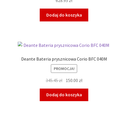
628.95
zł
Dodaj do koszyka
Deante Bateria prysznicowa Corio BFC 040M
PROMOCJA!
Pierwotna
Aktualna
345.45
zł
150.00
zł
cena
cena
wynosiła:
wynosi:
Dodaj do koszyka
345.45 zł.
150.00 zł.