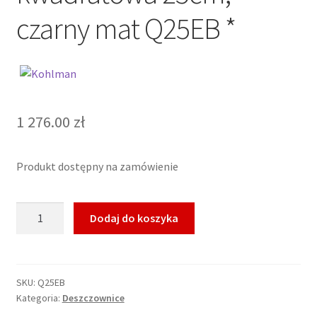
czarny mat Q25EB *
1 276.00
zł
Produkt dostępny na zamówienie
ilość
Dodaj do koszyka
KOHLMAN
EXPERIENCE
BLACK
Deszczownica
SKU:
Q25EB
Kategoria:
Deszczownice
kwadratowa
25cm,