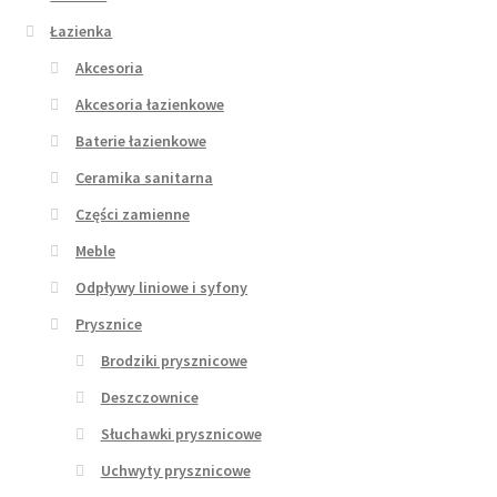
Łazienka
Akcesoria
Akcesoria łazienkowe
Baterie łazienkowe
Ceramika sanitarna
Części zamienne
Meble
Odpływy liniowe i syfony
Prysznice
Brodziki prysznicowe
Deszczownice
Słuchawki prysznicowe
Uchwyty prysznicowe