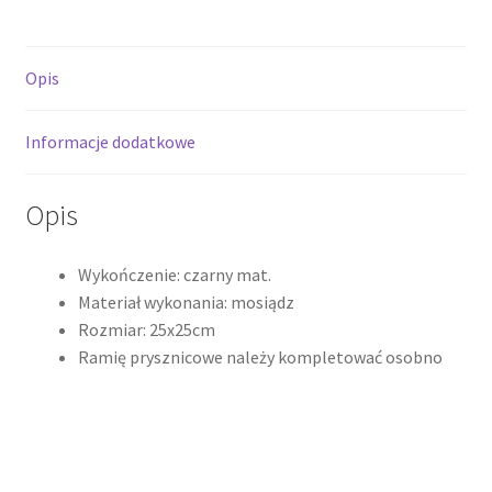
czarny
mat
Opis
Q25EB
*
Informacje dodatkowe
Opis
Wykończenie: czarny mat.
Materiał wykonania: mosiądz
Rozmiar: 25x25cm
Ramię prysznicowe należy kompletować osobno