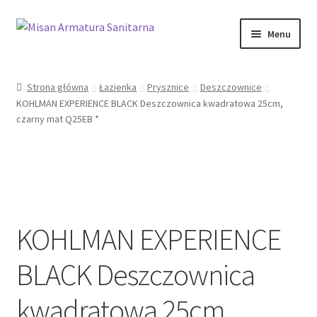
Przejdź
Przejdź
Menu
do
do
nawigacji
treści
Sklep Online
Strona główna
Łazienka
Prysznice
Deszczownice
KOHLMAN EXPERIENCE BLACK Deszczownica kwadratowa 25cm,
Moje konto
czarny mat Q25EB *
Kontakt
Informacje prawne
KOHLMAN EXPERIENCE
BLACK Deszczownica
kwadratowa 25cm,