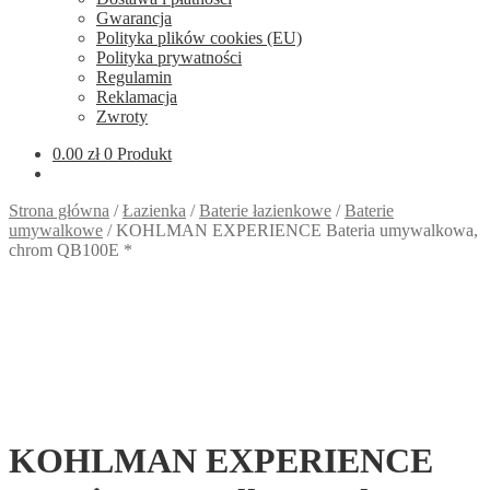
Gwarancja
Polityka plików cookies (EU)
Polityka prywatności
Regulamin
Reklamacja
Zwroty
0.00
zł
0 Produkt
Strona główna
/
Łazienka
/
Baterie łazienkowe
/
Baterie
umywalkowe
/
KOHLMAN EXPERIENCE Bateria umywalkowa,
chrom QB100E *
KOHLMAN EXPERIENCE