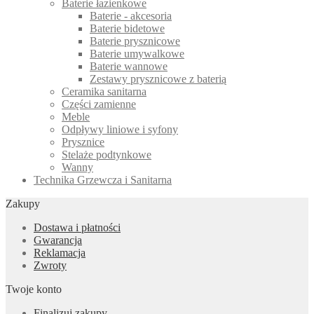
Baterie łazienkowe
Baterie - akcesoria
Baterie bidetowe
Baterie prysznicowe
Baterie umywalkowe
Baterie wannowe
Zestawy prysznicowe z baterią
Ceramika sanitarna
Części zamienne
Meble
Odpływy liniowe i syfony
Prysznice
Stelaże podtynkowe
Wanny
Technika Grzewcza i Sanitarna
Zakupy
Dostawa i płatności
Gwarancja
Reklamacja
Zwroty
Twoje konto
Finalizuj zakupy