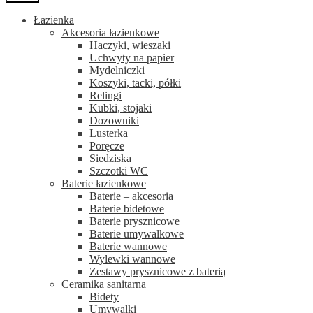
Łazienka
Akcesoria łazienkowe
Haczyki, wieszaki
Uchwyty na papier
Mydelniczki
Koszyki, tacki, półki
Relingi
Kubki, stojaki
Dozowniki
Lusterka
Poręcze
Siedziska
Szczotki WC
Baterie łazienkowe
Baterie – akcesoria
Baterie bidetowe
Baterie prysznicowe
Baterie umywalkowe
Baterie wannowe
Wylewki wannowe
Zestawy prysznicowe z baterią
Ceramika sanitarna
Bidety
Umywalki