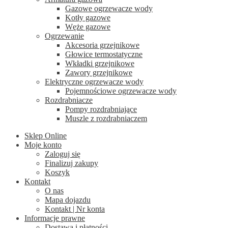
Gazowe ogrzewacze wody
Kotły gazowe
Węże gazowe
Ogrzewanie
Akcesoria grzejnikowe
Głowice termostatyczne
Wkładki grzejnikowe
Zawory grzejnikowe
Elektryczne ogrzewacze wody
Pojemnościowe ogrzewacze wody
Rozdrabniacze
Pompy rozdrabniające
Muszle z rozdrabniaczem
Sklep Online
Moje konto
Zaloguj się
Finalizuj zakupy
Koszyk
Kontakt
O nas
Mapa dojazdu
Kontakt | Nr konta
Informacje prawne
Dostawa i płatności