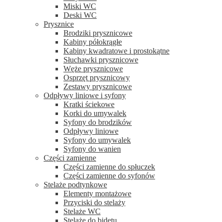
Miski WC
Deski WC
Prysznice
Brodziki prysznicowe
Kabiny półokrągłe
Kabiny kwadratowe i prostokątne
Słuchawki prysznicowe
Węże prysznicowe
Osprzęt prysznicowy
Zestawy prysznicowe
Odpływy liniowe i syfony
Kratki ściekowe
Korki do umywalek
Syfony do brodzików
Odpływy liniowe
Syfony do umywalek
Syfony do wanien
Części zamienne
Części zamienne do spłuczek
Części zamienne do syfonów
Stelaże podtynkowe
Elementy montażowe
Przyciski do stelaży
Stelaże WC
Stelaże do bidetu