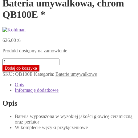
Bateria umywalkowa, chrom
QB100E *
626.00
zł
Produkt dostępny na zamówienie
ilość
KOHLMAN
Dodaj do koszyka
EXPERIENCE
SKU:
QB100E
Kategoria:
Baterie umywalkowe
Bateria
umywalkowa,
Opis
chrom
Informacje dodatkowe
QB100E
*
Opis
Bateria wyposażona w wysokiej jakości głowicę ceramiczną
oraz perlator
W komplecie wężyki przyłączeniowe