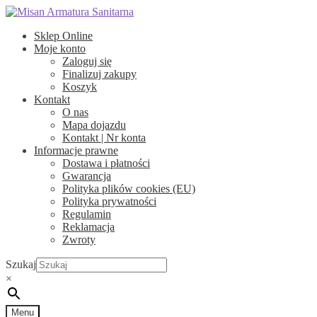
Przejdź
Przejdź
do
do
Sklep Online
nawigacji
treści
Moje konto
Zaloguj się
Finalizuj zakupy
Koszyk
Kontakt
O nas
Mapa dojazdu
Kontakt | Nr konta
Informacje prawne
Dostawa i płatności
Gwarancja
Polityka plików cookies (EU)
Polityka prywatności
Regulamin
Reklamacja
Zwroty
Szukaj
×
Menu