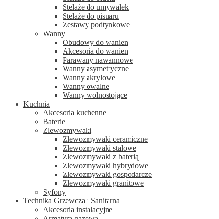
Stelaże do umywalek
Stelaże do pisuaru
Zestawy podtynkowe
Wanny
Obudowy do wanien
Akcesoria do wanien
Parawany nawannowe
Wanny asymetryczne
Wanny akrylowe
Wanny owalne
Wanny wolnostojące
Kuchnia
Akcesoria kuchenne
Baterie
Zlewozmywaki
Zlewozmywaki ceramiczne
Zlewozmywaki stalowe
Zlewozmywaki z baterią
Zlewozmywaki hybrydowe
Zlewozmywaki gospodarcze
Zlewozmywaki granitowe
Syfony
Technika Grzewcza i Sanitarna
Akcesoria instalacyjne
Armatura gazowa