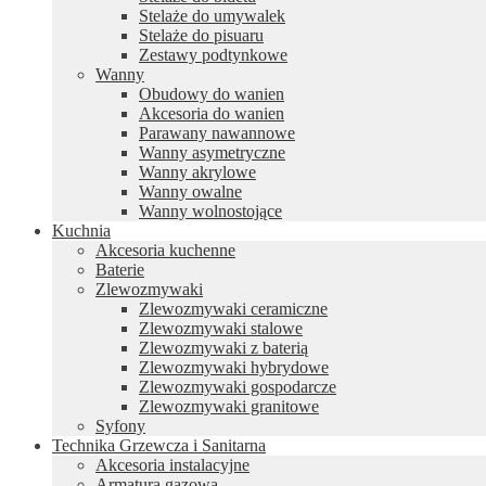
Stelaże do umywalek
Stelaże do pisuaru
Zestawy podtynkowe
Wanny
Obudowy do wanien
Akcesoria do wanien
Parawany nawannowe
Wanny asymetryczne
Wanny akrylowe
Wanny owalne
Wanny wolnostojące
Kuchnia
Akcesoria kuchenne
Baterie
Zlewozmywaki
Zlewozmywaki ceramiczne
Zlewozmywaki stalowe
Zlewozmywaki z baterią
Zlewozmywaki hybrydowe
Zlewozmywaki gospodarcze
Zlewozmywaki granitowe
Syfony
Technika Grzewcza i Sanitarna
Akcesoria instalacyjne
Armatura gazowa