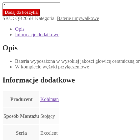
ilość
KOHLMAN
Dodaj do koszyka
EXCELENT
SKU:
QB205H
Kategoria:
Baterie umywalkowe
Bateria
umywalkowa
Opis
2-
Informacje dodatkowe
otworowa,
chrom
Opis
QB205H
*
Bateria wyposażona w wysokiej jakości głowicę ceramiczną ora
W komplecie wężyki przyłączeniowe
Informacje dodatkowe
Producent
Kohlman
Sposób Montażu
Stojący
Seria
Excelent