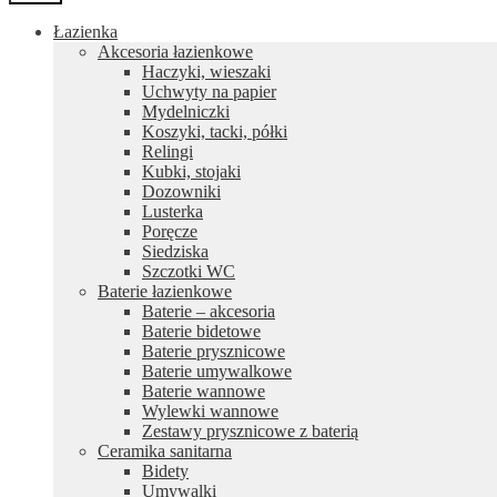
Łazienka
Akcesoria łazienkowe
Haczyki, wieszaki
Uchwyty na papier
Mydelniczki
Koszyki, tacki, półki
Relingi
Kubki, stojaki
Dozowniki
Lusterka
Poręcze
Siedziska
Szczotki WC
Baterie łazienkowe
Baterie – akcesoria
Baterie bidetowe
Baterie prysznicowe
Baterie umywalkowe
Baterie wannowe
Wylewki wannowe
Zestawy prysznicowe z baterią
Ceramika sanitarna
Bidety
Umywalki