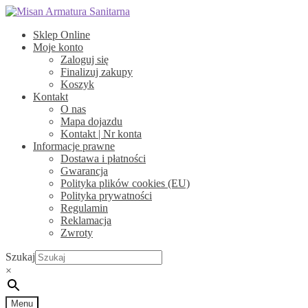
Przejdź
Przejdź
do
do
Sklep Online
nawigacji
treści
Moje konto
Zaloguj się
Finalizuj zakupy
Koszyk
Kontakt
O nas
Mapa dojazdu
Kontakt | Nr konta
Informacje prawne
Dostawa i płatności
Gwarancja
Polityka plików cookies (EU)
Polityka prywatności
Regulamin
Reklamacja
Zwroty
Szukaj
×
Menu