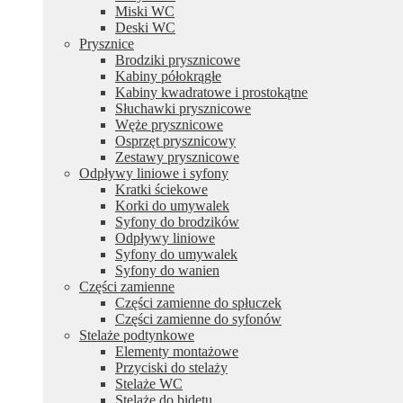
Miski WC
Deski WC
Prysznice
Brodziki prysznicowe
Kabiny półokrągłe
Kabiny kwadratowe i prostokątne
Słuchawki prysznicowe
Węże prysznicowe
Osprzęt prysznicowy
Zestawy prysznicowe
Odpływy liniowe i syfony
Kratki ściekowe
Korki do umywalek
Syfony do brodzików
Odpływy liniowe
Syfony do umywalek
Syfony do wanien
Części zamienne
Części zamienne do spłuczek
Części zamienne do syfonów
Stelaże podtynkowe
Elementy montażowe
Przyciski do stelaży
Stelaże WC
Stelaże do bidetu