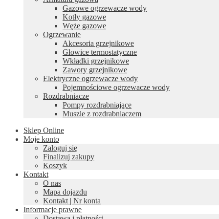
Gazowe ogrzewacze wody
Kotły gazowe
Węże gazowe
Ogrzewanie
Akcesoria grzejnikowe
Głowice termostatyczne
Wkładki grzejnikowe
Zawory grzejnikowe
Elektryczne ogrzewacze wody
Pojemnościowe ogrzewacze wody
Rozdrabniacze
Pompy rozdrabniające
Muszle z rozdrabniaczem
Sklep Online
Moje konto
Zaloguj się
Finalizuj zakupy
Koszyk
Kontakt
O nas
Mapa dojazdu
Kontakt | Nr konta
Informacje prawne
Dostawa i płatności