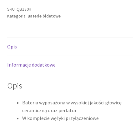
Bateria
bidetowa,
SKU:
QB130H
Kategoria:
Baterie bidetowe
chrom
QB130H
*
Opis
Informacje dodatkowe
Opis
Bateria wyposażona w wysokiej jakości głowicę
ceramiczną oraz perlator
W komplecie wężyki przyłączeniowe