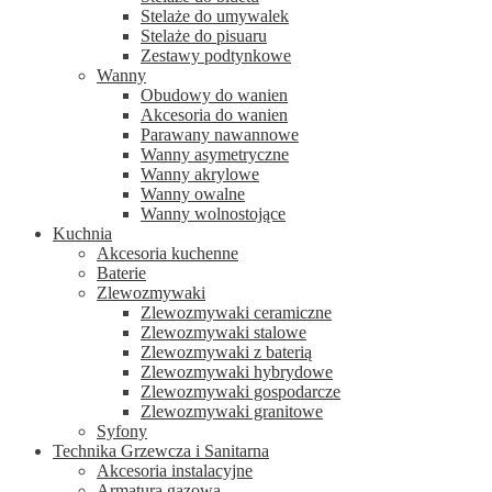
Stelaże do umywalek
Stelaże do pisuaru
Zestawy podtynkowe
Wanny
Obudowy do wanien
Akcesoria do wanien
Parawany nawannowe
Wanny asymetryczne
Wanny akrylowe
Wanny owalne
Wanny wolnostojące
Kuchnia
Akcesoria kuchenne
Baterie
Zlewozmywaki
Zlewozmywaki ceramiczne
Zlewozmywaki stalowe
Zlewozmywaki z baterią
Zlewozmywaki hybrydowe
Zlewozmywaki gospodarcze
Zlewozmywaki granitowe
Syfony
Technika Grzewcza i Sanitarna
Akcesoria instalacyjne
Armatura gazowa