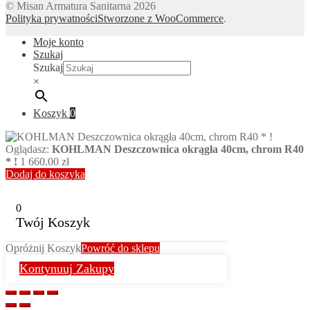
© Misan Armatura Sanitarna 2026
Polityka prywatności
Stworzone z WooCommerce
.
Moje konto
Szukaj
Szukaj
×
Koszyk
0
Oglądasz:
KOHLMAN Deszczownica okrągła 40cm, chrom R40
* !
1 660.00
zł
Dodaj do koszyka
0
Twój Koszyk
Opróżnij Koszyk
Powróć do sklepu
Kontynuuj Zakupy