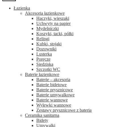
Łazienka
Akcesoria łazienkowe
Haczyki, wieszaki
Uchwyty na papier
Mydelniczki
Koszyki, tacki, półki
Relingi
Kubki, stojaki
Dozowniki
Lusterka
Poręcze
Siedziska
Szczotki WC
Baterie łazienkowe
Baterie – akcesoria
Baterie bidetowe
Baterie prysznicowe
Baterie umywalkowe
Baterie wannowe
Wylewki wannowe
Zestawy prysznicowe z baterią
Ceramika sanitarna
Bidety
Umywalki