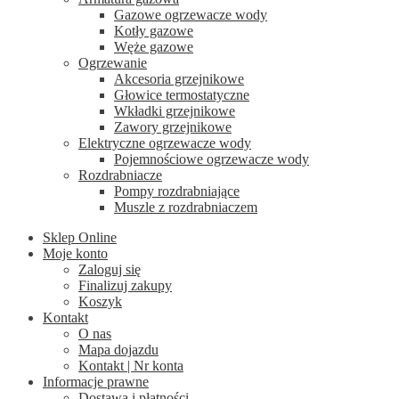
Gazowe ogrzewacze wody
Kotły gazowe
Węże gazowe
Ogrzewanie
Akcesoria grzejnikowe
Głowice termostatyczne
Wkładki grzejnikowe
Zawory grzejnikowe
Elektryczne ogrzewacze wody
Pojemnościowe ogrzewacze wody
Rozdrabniacze
Pompy rozdrabniające
Muszle z rozdrabniaczem
Sklep Online
Moje konto
Zaloguj się
Finalizuj zakupy
Koszyk
Kontakt
O nas
Mapa dojazdu
Kontakt | Nr konta
Informacje prawne
Dostawa i płatności