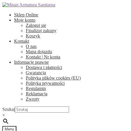
Przejdź
Przejdź
do
do
Sklep Online
nawigacji
treści
Moje konto
Zaloguj się
Finalizuj zakupy
Koszyk
Kontakt
O nas
Mapa dojazdu
Kontakt | Nr konta
Informacje prawne
Dostawa i płatności
Gwarancja
Polityka plików cookies (EU)
Polityka prywatności
Regulamin
Reklamacja
Zwroty
Szukaj
×
Menu