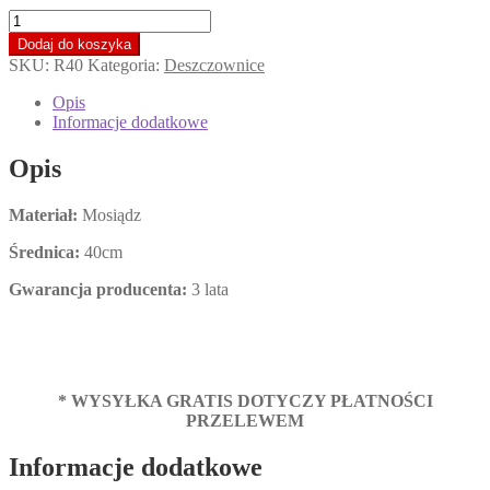
ilość
KOHLMAN
Dodaj do koszyka
Deszczownica
SKU:
R40
Kategoria:
Deszczownice
okrągła
40cm,
Opis
chrom
Informacje dodatkowe
R40
*
Opis
!
Materiał:
Mosiądz
Średnica:
40cm
Gwarancja producenta:
3 lata
* WYSYŁKA GRATIS DOTYCZY PŁATNOŚCI
PRZELEWEM
Informacje dodatkowe