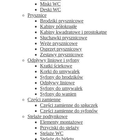
Miski WC
Deski WC
Prysznice
Brodziki prysznicowe
Kabiny półokrągłe
Kabiny kwadratowe i prostokątne
Słuchawki prysznicowe
Węże prysznicowe
Osprzęt prysznicowy
Zestawy prysznicowe
Odpływy liniowe i syfony
Kratki ściekowe
Korki do umywalek
Syfony do brodzików
Odpływy liniowe
Syfony do umywalek
Syfony do wanien
Części zamienne
Części zamienne do spłuczek
Części zamienne do syfonów
Stelaże podtynkowe
Elementy montażowe
Przyciski do stelaży
Stelaże WC
Stelaże do bidetu