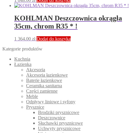
1 048.00
zł
Dodaj do koszyka
KOHLMAN Deszczownica okrągła
35cm, chrom R35 * !
1 364.00
zł
Dodaj do koszyka
Kategorie produktów
Kuchnia
Łazienka
Akcesoria
Akcesoria łazienkowe
Baterie łazienkowe
Ceramika sanitarna
Części zamienne
Meble
Odpływy liniowe i syfony
Prysznice
Brodziki prysznicowe
Deszczownice
Słuchawki prysznicowe
Uchwyty prysznicowe