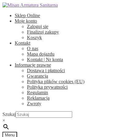
Przejdź
Przejdź
do
do
Sklep Online
nawigacji
treści
Moje konto
Zaloguj się
Finalizuj zakupy
Koszyk
Kontakt
O nas
Mapa dojazdu
Kontakt | Nr konta
Informacje prawne
Dostawa i płatności
Gwarancja
Polityka plików cookies (EU)
Polityka prywatności
Regulamin
Reklamacja
Zwroty
Szukaj
×
Menu