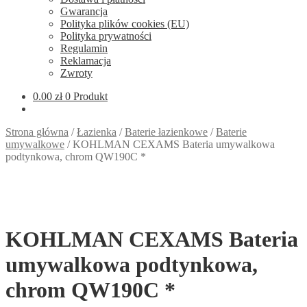
Gwarancja
Polityka plików cookies (EU)
Polityka prywatności
Regulamin
Reklamacja
Zwroty
0.00
zł
0 Produkt
Strona główna
/
Łazienka
/
Baterie łazienkowe
/
Baterie
umywalkowe
/
KOHLMAN CEXAMS Bateria umywalkowa
podtynkowa, chrom QW190C *
KOHLMAN CEXAMS Bateria
umywalkowa podtynkowa,
chrom QW190C *