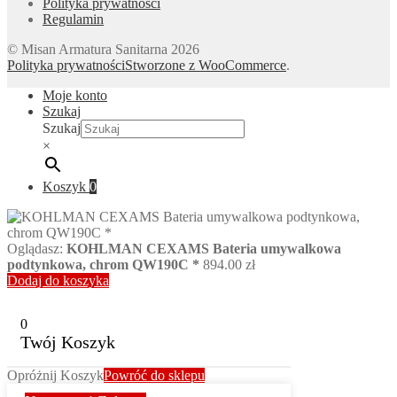
Polityka prywatności
Regulamin
© Misan Armatura Sanitarna 2026
Polityka prywatności
Stworzone z WooCommerce
.
Moje konto
Szukaj
Szukaj
×
Koszyk
0
Oglądasz:
KOHLMAN CEXAMS Bateria umywalkowa
podtynkowa, chrom QW190C *
894.00
zł
Dodaj do koszyka
0
Twój Koszyk
Opróżnij Koszyk
Powróć do sklepu