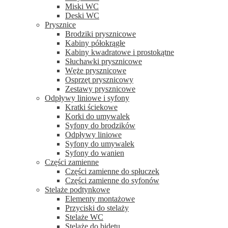
Miski WC
Deski WC
Prysznice
Brodziki prysznicowe
Kabiny półokrągłe
Kabiny kwadratowe i prostokątne
Słuchawki prysznicowe
Węże prysznicowe
Osprzęt prysznicowy
Zestawy prysznicowe
Odpływy liniowe i syfony
Kratki ściekowe
Korki do umywalek
Syfony do brodzików
Odpływy liniowe
Syfony do umywalek
Syfony do wanien
Części zamienne
Części zamienne do spłuczek
Części zamienne do syfonów
Stelaże podtynkowe
Elementy montażowe
Przyciski do stelaży
Stelaże WC
Stelaże do bidetu