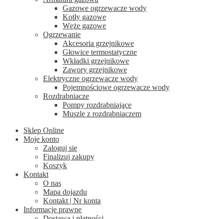
Gazowe ogrzewacze wody
Kotły gazowe
Węże gazowe
Ogrzewanie
Akcesoria grzejnikowe
Głowice termostatyczne
Wkładki grzejnikowe
Zawory grzejnikowe
Elektryczne ogrzewacze wody
Pojemnościowe ogrzewacze wody
Rozdrabniacze
Pompy rozdrabniające
Muszle z rozdrabniaczem
Sklep Online
Moje konto
Zaloguj się
Finalizuj zakupy
Koszyk
Kontakt
O nas
Mapa dojazdu
Kontakt | Nr konta
Informacje prawne
Dostawa i płatności