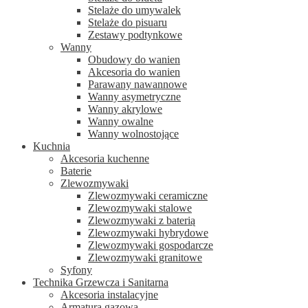
Stelaże do umywalek
Stelaże do pisuaru
Zestawy podtynkowe
Wanny
Obudowy do wanien
Akcesoria do wanien
Parawany nawannowe
Wanny asymetryczne
Wanny akrylowe
Wanny owalne
Wanny wolnostojące
Kuchnia
Akcesoria kuchenne
Baterie
Zlewozmywaki
Zlewozmywaki ceramiczne
Zlewozmywaki stalowe
Zlewozmywaki z baterią
Zlewozmywaki hybrydowe
Zlewozmywaki gospodarcze
Zlewozmywaki granitowe
Syfony
Technika Grzewcza i Sanitarna
Akcesoria instalacyjne
Armatura gazowa