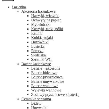
Łazienka
Akcesoria łazienkowe
Haczyki, wieszaki
Uchwyty na papier
Mydelniczki
Koszyki, tacki, półki
Relingi
Kubki, stojaki
Dozowniki
Lusterka
Poręcze
Siedziska
Szczotki WC
Baterie łazienkowe
Baterie – akcesoria
Baterie bidetowe
Baterie prysznicowe
Baterie umywalkowe
Baterie wannowe
Wylewki wannowe
Zestawy prysznicowe z baterią
Ceramika sanitarna
Bidety
Umywalki