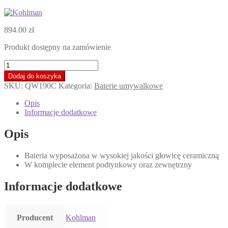
894.00
zł
Produkt dostępny na zamówienie
ilość
KOHLMAN
Dodaj do koszyka
CEXAMS
SKU:
QW190C
Kategoria:
Baterie umywalkowe
Bateria
umywalkowa
Opis
podtynkowa,
Informacje dodatkowe
chrom
QW190C
Opis
*
Bateria wyposażona w wysokiej jakości głowicę ceramiczną
W komplecie element podtynkowy oraz zewnętrzny
Informacje dodatkowe
Producent
Kohlman