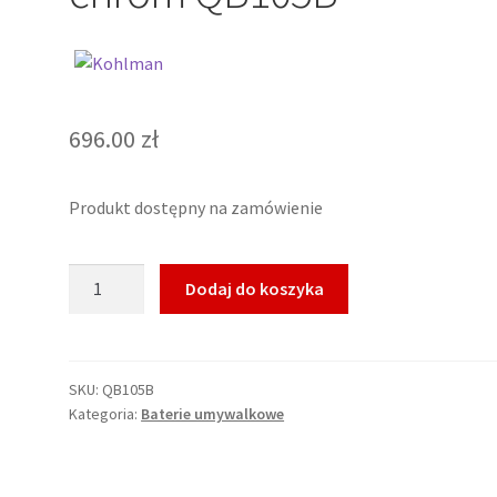
696.00
zł
Produkt dostępny na zamówienie
ilość
Dodaj do koszyka
KOHLMAN
BOXINE
Bateria
umywalkowa,
SKU:
QB105B
Kategoria:
Baterie umywalkowe
chrom
QB105B
*