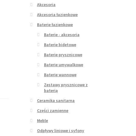
Akcesoria
Akcesoria łazienkowe
Baterie łazienkowe
Baterie - akcesoria
Baterie bidetowe
Baterie prysznicowe
Baterie umywalkowe
Baterie wannowe
Zestawy prysznicowe z
baterią
Ceramika sanitarna
Części zamienne
Meble
Odpływy liniowe i syfony