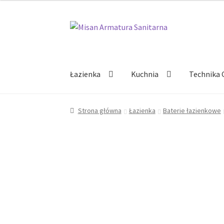
Przejdź
Przejdź
do
do
nawigacji
treści
Łazienka
Kuchnia
Technika 
Strona główna
Łazienka
Baterie łazienkowe