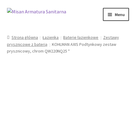
Przejdź
Przejdź
Menu
do
do
nawigacji
treści
Sklep Online
Strona główna
Łazienka
Baterie łazienkowe
Zestawy
prysznicowe z baterią
KOHLMAN AXIS Podtynkowy zestaw
Moje konto
prysznicowy, chrom QW220NQ25 *
Kontakt
Informacje prawne