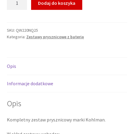
Dodaj do koszyka
KOHLMAN
AXIS
Podtynkowy
zestaw
SKU:
QW220NQ25
Kategoria:
Zestawy prysznicowe z baterią
prysznicowy,
chrom
QW220NQ25
*
Opis
Informacje dodatkowe
Opis
Kompletny zestaw prysznicowy marki Kohlman.
W skład zestawu wchodzą: