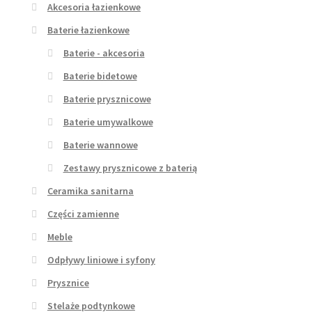
Akcesoria łazienkowe
Baterie łazienkowe
Baterie - akcesoria
Baterie bidetowe
Baterie prysznicowe
Baterie umywalkowe
Baterie wannowe
Zestawy prysznicowe z baterią
Ceramika sanitarna
Części zamienne
Meble
Odpływy liniowe i syfony
Prysznice
Stelaże podtynkowe