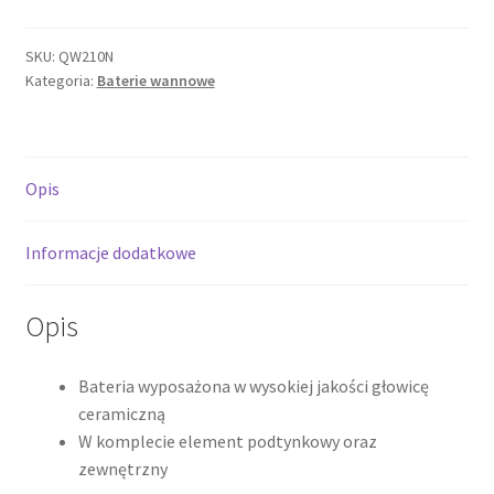
Bateria
wannowa
SKU:
QW210N
Kategoria:
Baterie wannowe
podtynkowa,
chrom
QW210N
*
Opis
Informacje dodatkowe
Opis
Bateria wyposażona w wysokiej jakości głowicę
ceramiczną
W komplecie element podtynkowy oraz
zewnętrzny