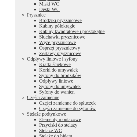
Miski WC
Deski WC
Prysznice
Brodziki prysznicowe
Kabiny półokrągłe
Kabiny kwadratowe i prostokątne
Słuchawki prysznicowe
Węże prysznicowe
Osprzęt prysznicowy
Zestawy prysznicowe
Odpływy liniowe i syfony
Kratki ściekowe
Korki do umywalek
Syfony do brodzików
Odpływy liniowe
Syfony do umywalek
Syfony do wanien
Części zamienne
Części zamienne do spłuczek
Części zamienne do syfonów
Stelaże podtynkowe
Elementy montażowe
Przyciski do stelaży
Stelaże WC
Stelaże do bidetu