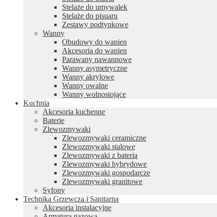
Stelaże do umywalek
Stelaże do pisuaru
Zestawy podtynkowe
Wanny
Obudowy do wanien
Akcesoria do wanien
Parawany nawannowe
Wanny asymetryczne
Wanny akrylowe
Wanny owalne
Wanny wolnostojące
Kuchnia
Akcesoria kuchenne
Baterie
Zlewozmywaki
Zlewozmywaki ceramiczne
Zlewozmywaki stalowe
Zlewozmywaki z baterią
Zlewozmywaki hybrydowe
Zlewozmywaki gospodarcze
Zlewozmywaki granitowe
Syfony
Technika Grzewcza i Sanitarna
Akcesoria instalacyjne
Armatura gazowa