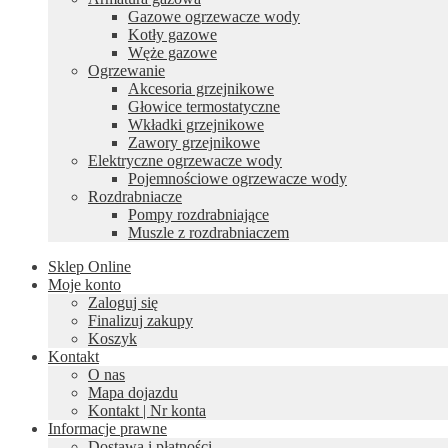
Gazowe ogrzewacze wody
Kotły gazowe
Węże gazowe
Ogrzewanie
Akcesoria grzejnikowe
Głowice termostatyczne
Wkładki grzejnikowe
Zawory grzejnikowe
Elektryczne ogrzewacze wody
Pojemnościowe ogrzewacze wody
Rozdrabniacze
Pompy rozdrabniające
Muszle z rozdrabniaczem
Sklep Online
Moje konto
Zaloguj się
Finalizuj zakupy
Koszyk
Kontakt
O nas
Mapa dojazdu
Kontakt | Nr konta
Informacje prawne
Dostawa i płatności