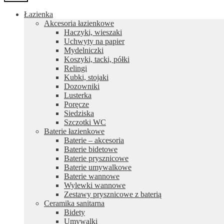
Łazienka
Akcesoria łazienkowe
Haczyki, wieszaki
Uchwyty na papier
Mydelniczki
Koszyki, tacki, półki
Relingi
Kubki, stojaki
Dozowniki
Lusterka
Poręcze
Siedziska
Szczotki WC
Baterie łazienkowe
Baterie – akcesoria
Baterie bidetowe
Baterie prysznicowe
Baterie umywalkowe
Baterie wannowe
Wylewki wannowe
Zestawy prysznicowe z baterią
Ceramika sanitarna
Bidety
Umywalki