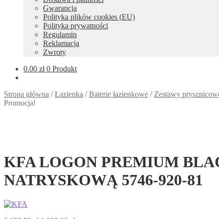
Gwarancja
Polityka plików cookies (EU)
Polityka prywatności
Regulamin
Reklamacja
Zwroty
0.00
zł
0 Produkt
Strona główna
/
Łazienka
/
Baterie łazienkowe
/
Zestawy prysznicowe
Promocja!
KFA LOGON PREMIUM BLA
NATRYSKOWĄ 5746-920-81