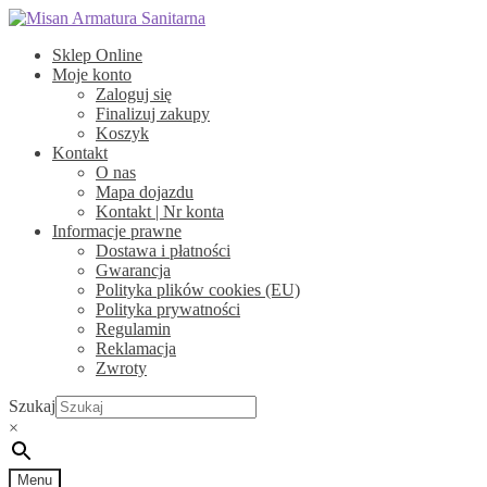
Przejdź
Przejdź
do
do
Sklep Online
nawigacji
treści
Moje konto
Zaloguj się
Finalizuj zakupy
Koszyk
Kontakt
O nas
Mapa dojazdu
Kontakt | Nr konta
Informacje prawne
Dostawa i płatności
Gwarancja
Polityka plików cookies (EU)
Polityka prywatności
Regulamin
Reklamacja
Zwroty
Szukaj
×
Menu