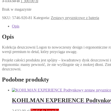
Pierwotna
Aktualna
3 133.50
zł
1 300.00
zł
cena
cena
Brak w magazynie
wynosiła:
wynosi:
3
1
SKU:
5746-920-81
Kategoria:
Zestawy prysznicowe z baterią
133.50 zł.
300.00 zł.
Opis
Opis
Kolekcja deszczowni Logon to nowoczesny design i ergonomiczne roz
wersji premium to detal, który przyciąga uwagę.
Projekt całości produktu jest spójny – kwadratowy dysk deszczowni i
ergonomia: mamy pewność, że nie wyślizgnie się z mokrej dłoni. Zi
deszczowni.
Podobne produkty
KOHLMAN EXPERIENCE Podtynkowy 
2 632.00
zł
Dodaj do koszyka