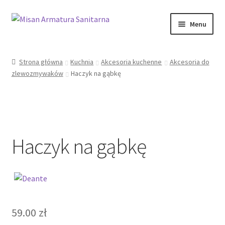
Przejdź
Przejdź
Menu
do
do
nawigacji
treści
Sklep Online
Strona główna
Kuchnia
Akcesoria kuchenne
Akcesoria do
zlewozmywaków
Haczyk na gąbkę
Moje konto
Kontakt
Informacje prawne
Haczyk na gąbkę
59.00
zł