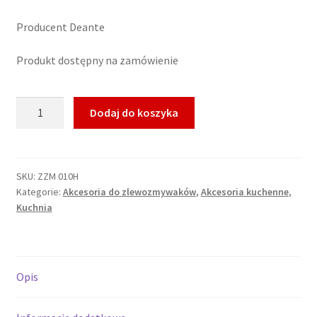
Producent Deante
Produkt dostępny na zamówienie
ilość
Dodaj do koszyka
Haczyk
na
gąbkę
SKU:
ZZM 010H
Kategorie:
Akcesoria do zlewozmywaków
,
Akcesoria kuchenne
,
Kuchnia
Opis