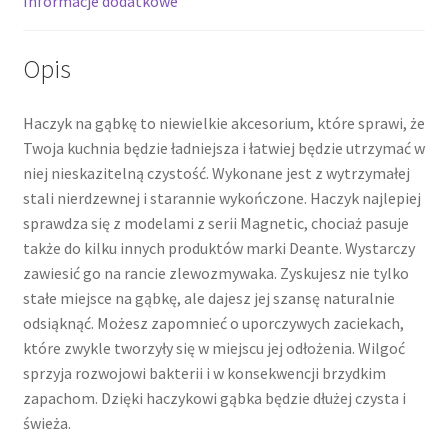
Informacje dodatkowe
Opis
Haczyk na gąbkę to niewielkie akcesorium, które sprawi, że
Twoja kuchnia będzie ładniejsza i łatwiej będzie utrzymać w
niej nieskazitelną czystość. Wykonane jest z wytrzymałej
stali nierdzewnej i starannie wykończone. Haczyk najlepiej
sprawdza się z modelami z serii Magnetic, chociaż pasuje
także do kilku innych produktów marki Deante. Wystarczy
zawiesić go na rancie zlewozmywaka. Zyskujesz nie tylko
stałe miejsce na gąbkę, ale dajesz jej szansę naturalnie
odsiąknąć. Możesz zapomnieć o uporczywych zaciekach,
które zwykle tworzyły się w miejscu jej odłożenia. Wilgoć
sprzyja rozwojowi bakterii i w konsekwencji brzydkim
zapachom. Dzięki haczykowi gąbka będzie dłużej czysta i
świeża.