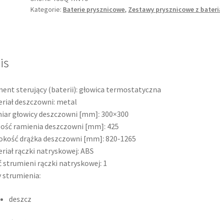
Kategorie:
Baterie prysznicowe
,
Zestawy prysznicowe z bateri
z
baterią
termostatyczną
NP75SQ-
TRV7U
is
chrom
ent sterujący (baterii):
głowica termostatyczna
riał deszczowni:
metal
iar głowicy deszczowni [mm]:
300×300
ość ramienia deszczowni [mm]:
425
okość drążka deszczowni [mm]:
820-1265
riał rączki natryskowej:
ABS
ć strumieni rączki natryskowej:
1
 strumienia:
deszcz