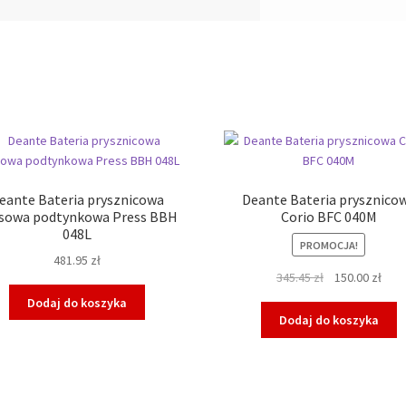
eante Bateria prysznicowa
Deante Bateria prysznico
sowa podtynkowa Press BBH
Corio BFC 040M
048L
PROMOCJA!
481.95
zł
Pierwotna
Aktu
345.45
zł
150.00
zł
cena
cen
Dodaj do koszyka
wynosiła:
wyno
Dodaj do koszyka
345.45 zł.
150.0