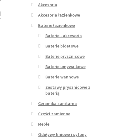
Akcesoria
ą
Akcesoria łazienkowe
Baterie łazienkowe
Baterie - akcesoria
Baterie bidetowe
Baterie prysznicowe
Baterie umywalkowe
Baterie wannowe
Zestawy prysznicowe z
baterią
Ceramika sanitarna
Części zamienne
Meble
Odpływy liniowe i syfony