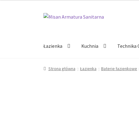
Przejdź
Przejdź
do
do
nawigacji
treści
Łazienka
Kuchnia
Technika 
Strona główna
Łazienka
Baterie łazienkowe