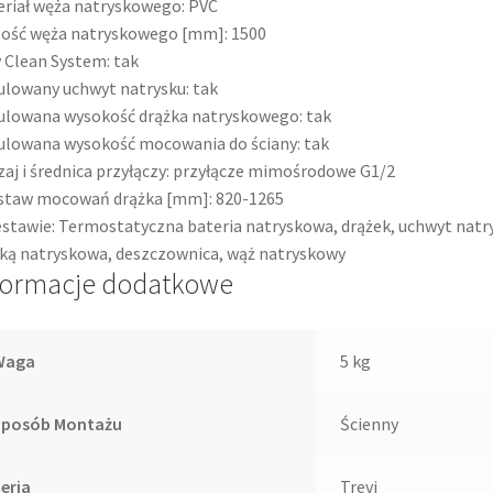
riał węża natryskowego:
PVC
gość węża natryskowego [mm]:
1500
 Clean System:
tak
lowany uchwyt natrysku:
tak
ulowana wysokość drążka natryskowego:
tak
ulowana wysokość mocowania do ściany:
tak
aj i średnica przyłączy:
przyłącze mimośrodowe G1/2
staw mocowań drążka [mm]:
820-1265
stawie:
Termostatyczna bateria natryskowa, drążek, uchwyt natr
ką natryskowa, deszczownica, wąż natryskowy
formacje dodatkowe
Waga
5 kg
Sposób Montażu
Ścienny
eria
Trevi