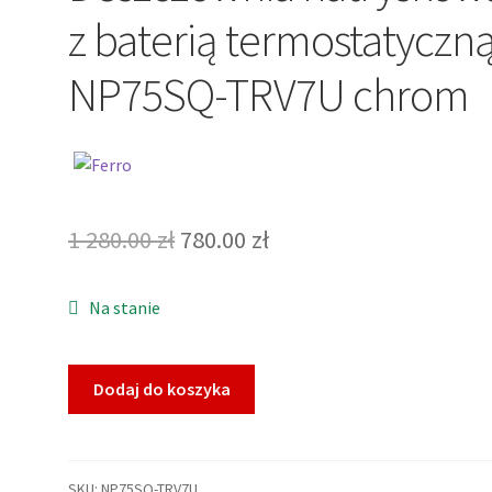
z baterią termostatyczn
NP75SQ-TRV7U chrom
Pierwotna
Aktualna
1 280.00
zł
780.00
zł
cena
cena
Na stanie
wynosiła:
wynosi:
1
780.00 zł.
ilość
Dodaj do koszyka
280.00 zł.
FERRO
TREVI
Deszczownia
natryskowa
SKU:
NP75SQ-TRV7U