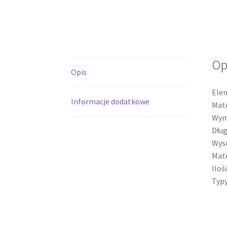
Op
Opis
Elem
Informacje dodatkowe
Mate
Wym
Dług
Wys
Mate
Iloś
Typy