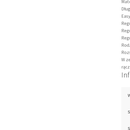
Mate
Dłu
Easy
Regu
Reg
Reg
Rodz
Roz
W ze
rącz
In
S