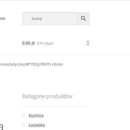
wne
0.00
zł
0 Produkt
termostatyczną NP75SQ-TRV7U chrom
Kategorie produktów
Kuchnia
a
Łazienka