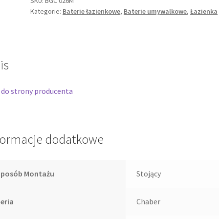
SKU:
BGC 026M
Kategorie:
Baterie łazienkowe
,
Baterie umywalkowe
,
Łazienka
obrotową
wylewką
Chaber
BGC
026M
is
 do strony producenta
formacje dodatkowe
Sposób Montażu
Stojący
eria
Chaber