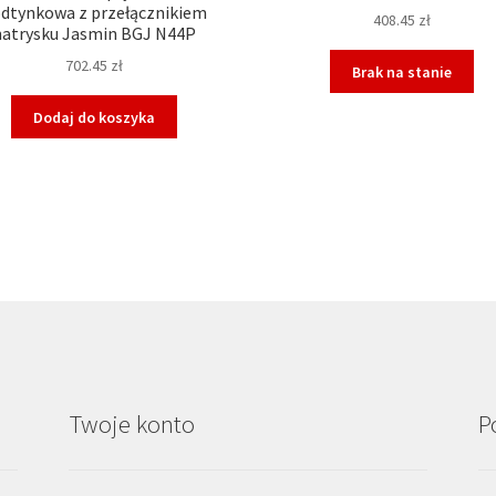
dtynkowa z przełącznikiem
408.45
zł
natrysku Jasmin BGJ N44P
702.45
zł
Brak na stanie
Dodaj do koszyka
Twoje konto
P