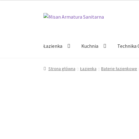
Przejdź
Przejdź
do
do
nawigacji
treści
Łazienka
Kuchnia
Technika 
Strona główna
Łazienka
Baterie łazienkowe