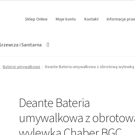
Sklep Online
Moje konto
Kontakt
Informacje pra
Grzewcza i Sanitarna
Baterie umywalkowe
Deante Bateria umywalkowa z obrotową wylewką
Deante Bateria
umywalkowa z obrotow
wylewką Chaber BGC