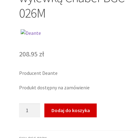
026M
208.95
zł
Producent Deante
Produkt dostępny na zamówienie
ilość
Dodaj do koszyka
Deante
Bateria
umywalkowa
z