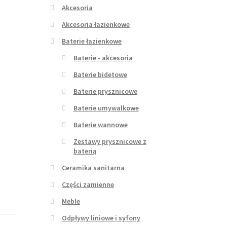
Akcesoria
Akcesoria łazienkowe
Baterie łazienkowe
Baterie - akcesoria
Baterie bidetowe
Baterie prysznicowe
Baterie umywalkowe
Baterie wannowe
Zestawy prysznicowe z
baterią
Ceramika sanitarna
Części zamienne
Meble
Odpływy liniowe i syfony