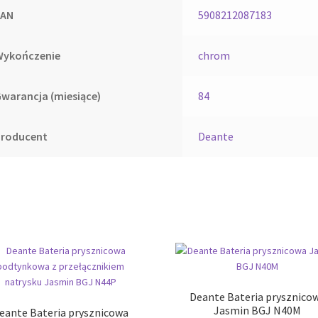
EAN
5908212087183
Wykończenie
chrom
warancja (miesiące)
84
Producent
Deante
Deante Bateria prysznico
Jasmin BGJ N40M
eante Bateria prysznicowa