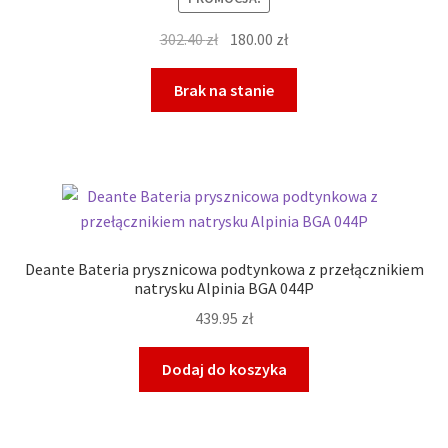
Pierwotna
Aktualna
302.40
zł
180.00
zł
cena
cena
wynosiła:
wynosi:
Brak na stanie
302.40 zł.
180.00 zł.
Deante Bateria prysznicowa podtynkowa z przełącznikiem
natrysku Alpinia BGA 044P
439.95
zł
Dodaj do koszyka