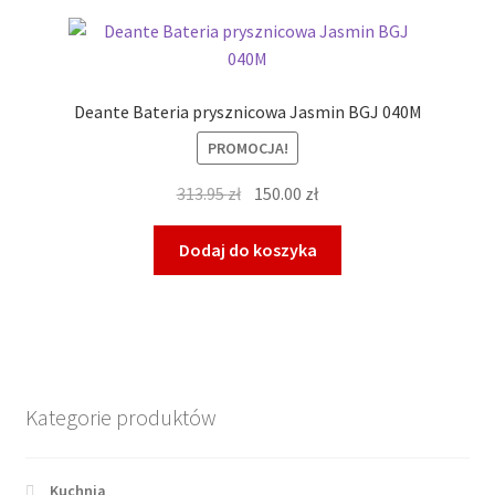
Deante Bateria prysznicowa Jasmin BGJ 040M
PROMOCJA!
Pierwotna
Aktualna
313.95
zł
150.00
zł
cena
cena
wynosiła:
wynosi:
Dodaj do koszyka
313.95 zł.
150.00 zł.
Kategorie produktów
Kuchnia