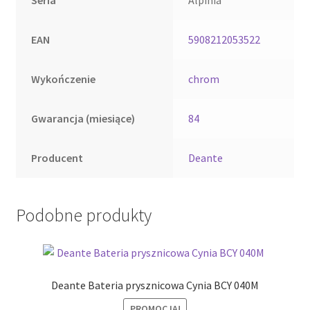
Seria
Alpinia
EAN
5908212053522
Wykończenie
chrom
Gwarancja (miesiące)
84
Producent
Deante
Podobne produkty
Deante Bateria prysznicowa Cynia BCY 040M
PROMOCJA!