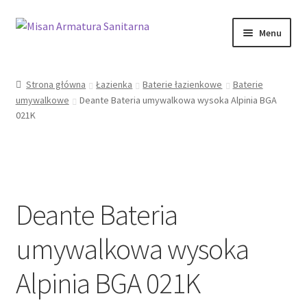
Przejdź
Przejdź
Menu
do
do
nawigacji
treści
Sklep Online
Strona główna
Łazienka
Baterie łazienkowe
Baterie
umywalkowe
Deante Bateria umywalkowa wysoka Alpinia BGA
Moje konto
021K
Kontakt
Informacje prawne
Deante Bateria
umywalkowa wysoka
Alpinia BGA 021K