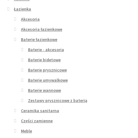
Łazienka
Akcesoria
Akcesoria łazienkowe
Baterie łazienkowe
Baterie - akcesoria
Baterie bidetowe
Baterie prysznicowe
Baterie umywalkowe
Baterie wannowe
Zestawy prysznicowe z baterią
Ceramika sanitarna
Części zamienne
Meble