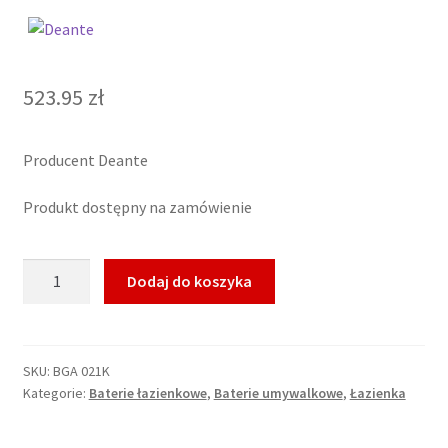
523.95
zł
Producent Deante
Produkt dostępny na zamówienie
ilość
Dodaj do koszyka
Deante
Bateria
umywalkowa
wysoka
SKU:
BGA 021K
Kategorie:
Baterie łazienkowe
,
Baterie umywalkowe
,
Łazienka
Alpinia
BGA
021K