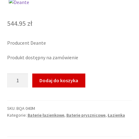
544.95
zł
Producent Deante
Produkt dostępny na zamówienie
ilość
Dodaj do koszyka
Deante
Bateria
prysznicowa
Arnika
SKU:
BQA 040M
Kategorie:
Baterie łazienkowe
,
Baterie prysznicowe
,
Łazienka
BQA
040M