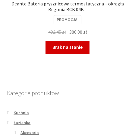
Deante Bateria prysznicowa termostatyczna – okrągła
Begonia BCB 04BT
PROMOCJA!
Pierwotna
Aktualna
492.45
zł
300.00
zł
cena
cena
wynosiła:
wynosi:
Brak na stanie
492.45 zł.
300.00 zł.
Kategorie produktów
Kuchnia
Łazienka
Akcesoria