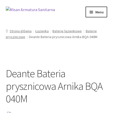
Przejdź
Przejdź
Menu
do
do
nawigacji
treści
Sklep Online
Strona główna
Łazienka
Baterie łazienkowe
Baterie
prysznicowe
Deante Bateria prysznicowa Arnika BQA 040M
Moje konto
Kontakt
Informacje prawne
Deante Bateria
prysznicowa Arnika BQA
040M