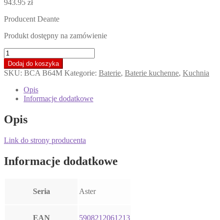
943.95
zł
Producent Deante
Produkt dostępny na zamówienie
ilość
Deante
Dodaj do koszyka
Bateria
SKU:
BCA B64M
Kategorie:
Baterie
,
Baterie kuchenne
,
Kuchnia
kuchenna
z
Opis
podłączeniem
Informacje dodatkowe
do
filtra
Opis
wody
Aster
Link do strony producenta
BCA
B64M
Informacje dodatkowe
Seria
Aster
EAN
5908212061213