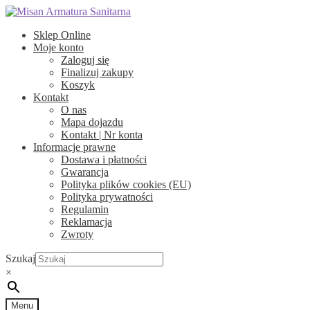
Przejdź
Przejdź
do
do
Sklep Online
nawigacji
treści
Moje konto
Zaloguj się
Finalizuj zakupy
Koszyk
Kontakt
O nas
Mapa dojazdu
Kontakt | Nr konta
Informacje prawne
Dostawa i płatności
Gwarancja
Polityka plików cookies (EU)
Polityka prywatności
Regulamin
Reklamacja
Zwroty
Szukaj
×
Menu