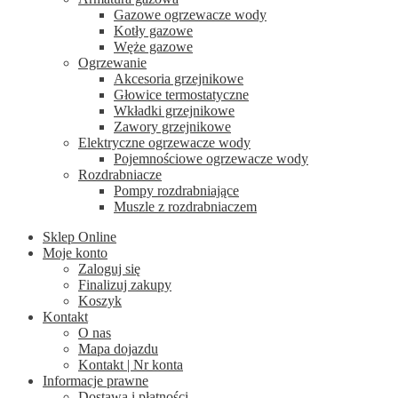
Gazowe ogrzewacze wody
Kotły gazowe
Węże gazowe
Ogrzewanie
Akcesoria grzejnikowe
Głowice termostatyczne
Wkładki grzejnikowe
Zawory grzejnikowe
Elektryczne ogrzewacze wody
Pojemnościowe ogrzewacze wody
Rozdrabniacze
Pompy rozdrabniające
Muszle z rozdrabniaczem
Sklep Online
Moje konto
Zaloguj się
Finalizuj zakupy
Koszyk
Kontakt
O nas
Mapa dojazdu
Kontakt | Nr konta
Informacje prawne
Dostawa i płatności