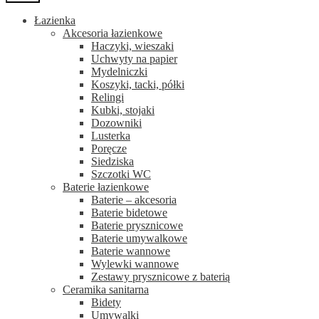
Łazienka
Akcesoria łazienkowe
Haczyki, wieszaki
Uchwyty na papier
Mydelniczki
Koszyki, tacki, półki
Relingi
Kubki, stojaki
Dozowniki
Lusterka
Poręcze
Siedziska
Szczotki WC
Baterie łazienkowe
Baterie – akcesoria
Baterie bidetowe
Baterie prysznicowe
Baterie umywalkowe
Baterie wannowe
Wylewki wannowe
Zestawy prysznicowe z baterią
Ceramika sanitarna
Bidety
Umywalki