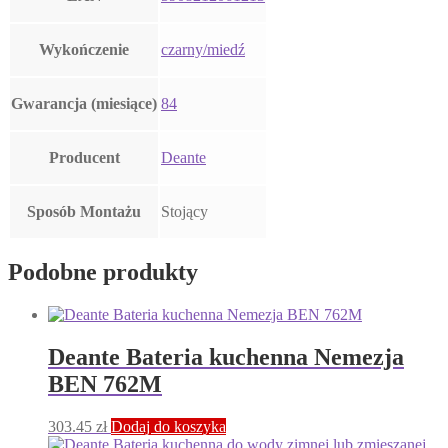
Wykończenie
czarny/miedź
Gwarancja (miesiące)
84
Producent
Deante
Sposób Montażu
Stojący
Podobne produkty
Deante Bateria kuchenna Nemezja
BEN 762M
303.45
zł
Dodaj do koszyka