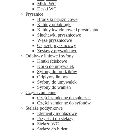
Miski WC
Deski WC
Prysznice
Brodziki prysznicowe
Kabiny półokrągłe
Kabiny kwadratowe i prostokątne
Słuchawki prysznicowe
Węże prysznicowe
Osprzęt prysznicowy
Zestawy prysznicowe
Odpływy liniowe i syfony
Kratki ściekowe
Korki do umywalek
Syfony do brodzików
Odpływy liniowe
Syfony do umywalek
Syfony do wanien
Części zamienne
Części zamienne do spłuczek
Części zamienne do syfonów
Stelaże podtynkowe
Elementy montażowe
Przyciski do stelaży
Stelaże WC
Stelaże do bidetu