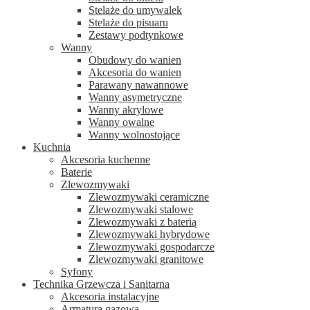
Stelaże do umywalek
Stelaże do pisuaru
Zestawy podtynkowe
Wanny
Obudowy do wanien
Akcesoria do wanien
Parawany nawannowe
Wanny asymetryczne
Wanny akrylowe
Wanny owalne
Wanny wolnostojące
Kuchnia
Akcesoria kuchenne
Baterie
Zlewozmywaki
Zlewozmywaki ceramiczne
Zlewozmywaki stalowe
Zlewozmywaki z baterią
Zlewozmywaki hybrydowe
Zlewozmywaki gospodarcze
Zlewozmywaki granitowe
Syfony
Technika Grzewcza i Sanitarna
Akcesoria instalacyjne
Armatura gazowa