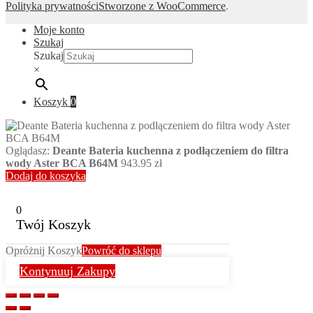
Polityka prywatności
Stworzone z WooCommerce
.
Moje konto
Szukaj
Szukaj
×
Koszyk
0
Oglądasz:
Deante Bateria kuchenna z podłączeniem do filtra
wody Aster BCA B64M
943.95
zł
Dodaj do koszyka
0
Twój Koszyk
Opróżnij Koszyk
Powróć do sklepu
Kontynuuj Zakupy