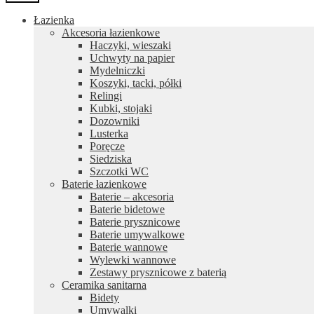
Łazienka
Akcesoria łazienkowe
Haczyki, wieszaki
Uchwyty na papier
Mydelniczki
Koszyki, tacki, półki
Relingi
Kubki, stojaki
Dozowniki
Lusterka
Poręcze
Siedziska
Szczotki WC
Baterie łazienkowe
Baterie – akcesoria
Baterie bidetowe
Baterie prysznicowe
Baterie umywalkowe
Baterie wannowe
Wylewki wannowe
Zestawy prysznicowe z baterią
Ceramika sanitarna
Bidety
Umywalki