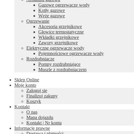
Gazowe ogrzewacze wody
Kotły gazowe
Węże gazowe
Ogrzewanie
Akcesoria grzejnikowe
Głowice termostatyczne
Wkładki grzejnikowe
Zawory grzejnikowe
Elektryczne ogrzewacze wody
Pojemnościowe ogrzewacze wody
Rozdrabniacze
Pompy rozdrabniające
Muszle z rozdrabniaczem
Sklep Online
Moje konto
Zaloguj się
Finalizuj zakupy
Koszyk
Kontakt
O nas
Mapa dojazdu
Kontakt | Nr konta
Informacje prawne
Dostawa i płatności