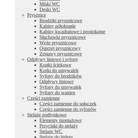
Miski WC
Deski WC
Prysznice
Brodziki prysznicowe
Kabiny półokrągłe
Kabiny kwadratowe i prostokątne
Słuchawki prysznicowe
Węże prysznicowe
Osprzęt prysznicowy
Zestawy prysznicowe
Odpływy liniowe i syfony
Kratki ściekowe
Korki do umywalek
Syfony do brodzików
Odpływy liniowe
Syfony do umywalek
Syfony do wanien
Części zamienne
Części zamienne do spłuczek
Części zamienne do syfonów
Stelaże podtynkowe
Elementy montażowe
Przyciski do stelaży
Stelaże WC
Stelaże do bidetu