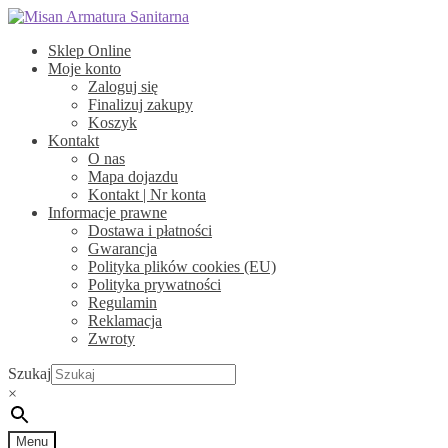
Przejdź
Przejdź
do
do
Sklep Online
nawigacji
treści
Moje konto
Zaloguj się
Finalizuj zakupy
Koszyk
Kontakt
O nas
Mapa dojazdu
Kontakt | Nr konta
Informacje prawne
Dostawa i płatności
Gwarancja
Polityka plików cookies (EU)
Polityka prywatności
Regulamin
Reklamacja
Zwroty
Szukaj
×
Menu