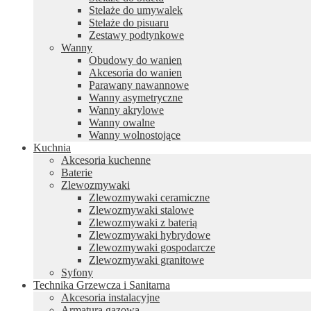
Stelaże do umywalek
Stelaże do pisuaru
Zestawy podtynkowe
Wanny
Obudowy do wanien
Akcesoria do wanien
Parawany nawannowe
Wanny asymetryczne
Wanny akrylowe
Wanny owalne
Wanny wolnostojące
Kuchnia
Akcesoria kuchenne
Baterie
Zlewozmywaki
Zlewozmywaki ceramiczne
Zlewozmywaki stalowe
Zlewozmywaki z baterią
Zlewozmywaki hybrydowe
Zlewozmywaki gospodarcze
Zlewozmywaki granitowe
Syfony
Technika Grzewcza i Sanitarna
Akcesoria instalacyjne
Armatura gazowa