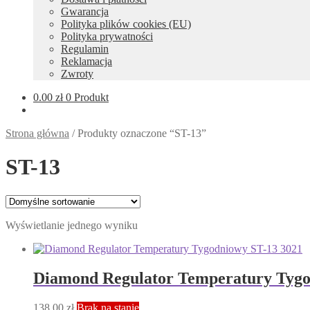
Gwarancja
Polityka plików cookies (EU)
Polityka prywatności
Regulamin
Reklamacja
Zwroty
0.00
zł
0 Produkt
Strona główna
/
Produkty oznaczone “ST-13”
ST-13
Wyświetlanie jednego wyniku
Diamond Regulator Temperatury Tygo
138.00
zł
Brak na stanie