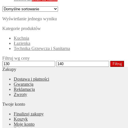
Wyświetlanie jednego wyniku
Kategorie produktów
Kuchnia
Łazienka
Technika Grzewcza i Sanitarna
Filtruj wg ceny
Cena
Cena
Filtruj
min
max
Zakupy
Dostawa i płatności
Gwarancja
Reklamacja
Zwroty
Twoje konto
Finalizuj zakupy
Koszyk
Moje konto