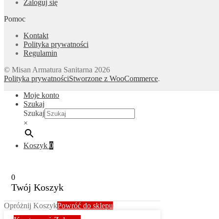
Zaloguj się
Pomoc
Kontakt
Polityka prywatności
Regulamin
© Misan Armatura Sanitarna 2026
Polityka prywatności
Stworzone z WooCommerce
.
Moje konto
Szukaj
Szukaj
×
Koszyk
0
0
Twój Koszyk
Opróżnij Koszyk
Powróć do sklepu