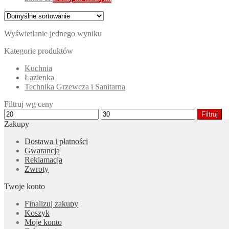
Wyświetlanie jednego wyniku
Kategorie produktów
Kuchnia
Łazienka
Technika Grzewcza i Sanitarna
Filtruj wg ceny
Cena
Cena
Filtruj
min
max
Zakupy
Dostawa i płatności
Gwarancja
Reklamacja
Zwroty
Twoje konto
Finalizuj zakupy
Koszyk
Moje konto