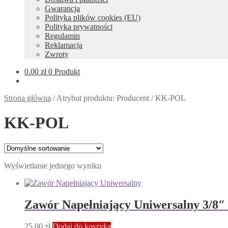
Gwarancja
Polityka plików cookies (EU)
Polityka prywatności
Regulamin
Reklamacja
Zwroty
0.00
zł
0 Produkt
Strona główna
/
Atrybut produktu: Producent
/
KK-POL
KK-POL
Wyświetlanie jednego wyniku
Zawór Napełniający Uniwersalny 3/8″
25.00
zł
Dodaj do koszyka