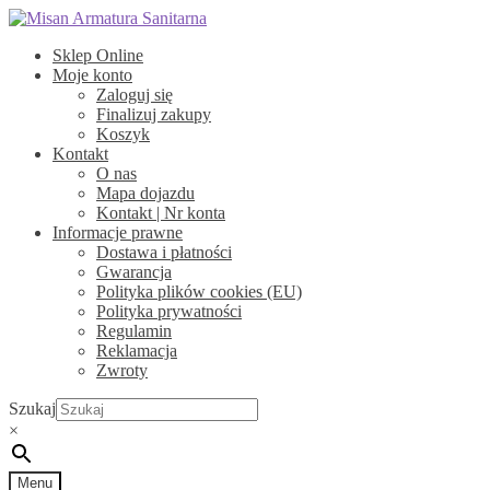
Przejdź
Przejdź
do
do
Sklep Online
nawigacji
treści
Moje konto
Zaloguj się
Finalizuj zakupy
Koszyk
Kontakt
O nas
Mapa dojazdu
Kontakt | Nr konta
Informacje prawne
Dostawa i płatności
Gwarancja
Polityka plików cookies (EU)
Polityka prywatności
Regulamin
Reklamacja
Zwroty
Szukaj
×
Menu