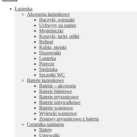
Łazienka
Akcesoria łazienkowe
Haczyki, wieszaki
Uchwyty na papier
Mydelniczki
Koszyki, tacki, półki
Relingi
Kubki, stojaki
Dozowniki
Lusterka
Poręcze
Siedziska
Szczotki WC
Baterie łazienkowe
Baterie – akcesoria
Baterie bidetowe
Baterie prysznicowe
Baterie umywalkowe
Baterie wannowe
Wylewki wannowe
Zestawy prysznicowe z baterią
Ceramika sanitarna
Bidety
Umywalki