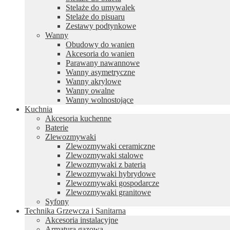
Stelaże do umywalek
Stelaże do pisuaru
Zestawy podtynkowe
Wanny
Obudowy do wanien
Akcesoria do wanien
Parawany nawannowe
Wanny asymetryczne
Wanny akrylowe
Wanny owalne
Wanny wolnostojące
Kuchnia
Akcesoria kuchenne
Baterie
Zlewozmywaki
Zlewozmywaki ceramiczne
Zlewozmywaki stalowe
Zlewozmywaki z baterią
Zlewozmywaki hybrydowe
Zlewozmywaki gospodarcze
Zlewozmywaki granitowe
Syfony
Technika Grzewcza i Sanitarna
Akcesoria instalacyjne
Armatura gazowa