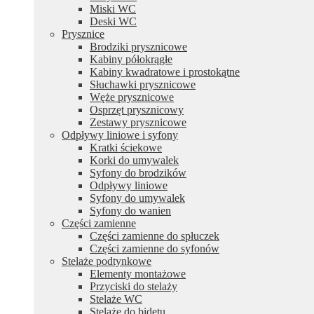
Miski WC
Deski WC
Prysznice
Brodziki prysznicowe
Kabiny półokrągłe
Kabiny kwadratowe i prostokątne
Słuchawki prysznicowe
Węże prysznicowe
Osprzęt prysznicowy
Zestawy prysznicowe
Odpływy liniowe i syfony
Kratki ściekowe
Korki do umywalek
Syfony do brodzików
Odpływy liniowe
Syfony do umywalek
Syfony do wanien
Części zamienne
Części zamienne do spłuczek
Części zamienne do syfonów
Stelaże podtynkowe
Elementy montażowe
Przyciski do stelaży
Stelaże WC
Stelaże do bidetu