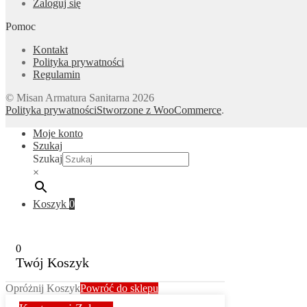
Zaloguj się
Pomoc
Kontakt
Polityka prywatności
Regulamin
© Misan Armatura Sanitarna 2026
Polityka prywatności
Stworzone z WooCommerce
.
Moje konto
Szukaj
Szukaj
×
Koszyk
0
0
Twój Koszyk
Opróżnij Koszyk
Powróć do sklepu