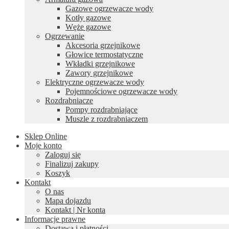
Gazowe ogrzewacze wody
Kotły gazowe
Węże gazowe
Ogrzewanie
Akcesoria grzejnikowe
Głowice termostatyczne
Wkładki grzejnikowe
Zawory grzejnikowe
Elektryczne ogrzewacze wody
Pojemnościowe ogrzewacze wody
Rozdrabniacze
Pompy rozdrabniające
Muszle z rozdrabniaczem
Sklep Online
Moje konto
Zaloguj się
Finalizuj zakupy
Koszyk
Kontakt
O nas
Mapa dojazdu
Kontakt | Nr konta
Informacje prawne
Dostawa i płatności