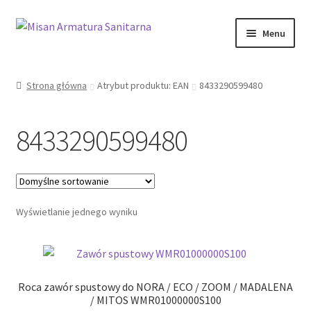
Przejdź
Przejdź
Menu
do
do
nawigacji
treści
Sklep Online
Strona główna
Atrybut produktu: EAN
8433290599480
Moje konto
8433290599480
Kontakt
Informacje prawne
Wyświetlanie jednego wyniku
Roca zawór spustowy do NORA / ECO / ZOOM / MADALENA
/ MITOS WMR01000000S100