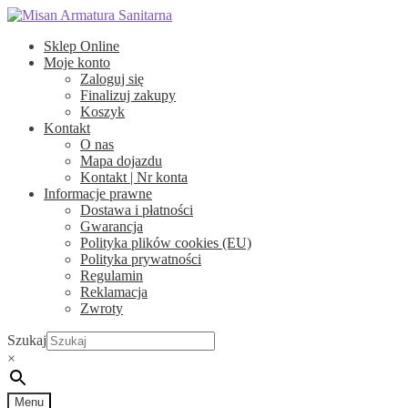
Przejdź
Przejdź
do
do
Sklep Online
nawigacji
treści
Moje konto
Zaloguj się
Finalizuj zakupy
Koszyk
Kontakt
O nas
Mapa dojazdu
Kontakt | Nr konta
Informacje prawne
Dostawa i płatności
Gwarancja
Polityka plików cookies (EU)
Polityka prywatności
Regulamin
Reklamacja
Zwroty
Szukaj
×
Menu