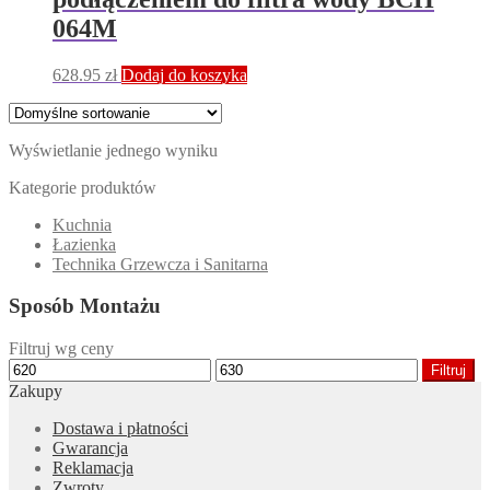
064M
628.95
zł
Dodaj do koszyka
Wyświetlanie jednego wyniku
Kategorie produktów
Kuchnia
Łazienka
Technika Grzewcza i Sanitarna
Sposób Montażu
Filtruj wg ceny
Cena
Cena
Filtruj
min
max
Zakupy
Dostawa i płatności
Gwarancja
Reklamacja
Zwroty