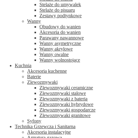
Stelaże do umywalek
Stelaże do pisuaru
Zestawy podtynkowe
Wanny
Obudowy do wanien
Akcesoria do wanien
Parawany nawannowe
Wanny asymetryczne
Wanny akrylowe
Wanny owalne
Wanny wolnostojące
Kuchnia
Akcesoria kuchenne
Baterie
Zlewozmywaki
Zlewozmywaki ceramiczne
Zlewozmywaki stalowe
Zlewozmywaki z baterią
Zlewozmywaki hybrydowe
Zlewozmywaki gospodarcze
Zlewozmywaki granitowe
Syfony
Technika Grzewcza i Sanitarna
Akcesoria instalacyjne
Armatura gazowa