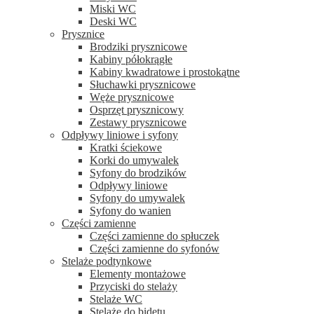
Miski WC
Deski WC
Prysznice
Brodziki prysznicowe
Kabiny półokrągłe
Kabiny kwadratowe i prostokątne
Słuchawki prysznicowe
Węże prysznicowe
Osprzęt prysznicowy
Zestawy prysznicowe
Odpływy liniowe i syfony
Kratki ściekowe
Korki do umywalek
Syfony do brodzików
Odpływy liniowe
Syfony do umywalek
Syfony do wanien
Części zamienne
Części zamienne do spłuczek
Części zamienne do syfonów
Stelaże podtynkowe
Elementy montażowe
Przyciski do stelaży
Stelaże WC
Stelaże do bidetu