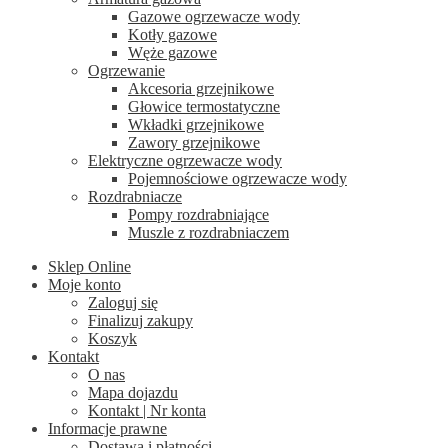
Gazowe ogrzewacze wody
Kotły gazowe
Węże gazowe
Ogrzewanie
Akcesoria grzejnikowe
Głowice termostatyczne
Wkładki grzejnikowe
Zawory grzejnikowe
Elektryczne ogrzewacze wody
Pojemnościowe ogrzewacze wody
Rozdrabniacze
Pompy rozdrabniające
Muszle z rozdrabniaczem
Sklep Online
Moje konto
Zaloguj się
Finalizuj zakupy
Koszyk
Kontakt
O nas
Mapa dojazdu
Kontakt | Nr konta
Informacje prawne
Dostawa i płatności