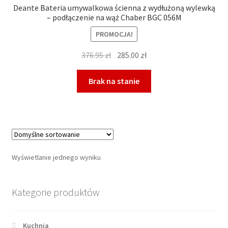
Deante Bateria umywalkowa ścienna z wydłużoną wylewką
– podłączenie na wąż Chaber BGC 056M
PROMOCJA!
Pierwotna
Aktualna
376.95
zł
285.00
zł
cena
cena
wynosiła:
wynosi:
Brak na stanie
376.95 zł.
285.00 zł.
Wyświetlanie jednego wyniku
Kategorie produktów
Kuchnia