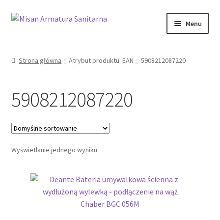
Przejdź
Przejdź
Menu
do
do
nawigacji
treści
Sklep Online
Strona główna
Atrybut produktu: EAN
5908212087220
Moje konto
5908212087220
Kontakt
Informacje prawne
Wyświetlanie jednego wyniku