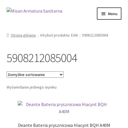
Przejdź
Przejdź
Menu
do
do
nawigacji
treści
Sklep Online
Strona główna
Atrybut produktu: EAN
5908212085004
Moje konto
5908212085004
Kontakt
Informacje prawne
Wyświetlanie jednego wyniku
Deante Bateria prysznicowa Hiacynt BQH A40M