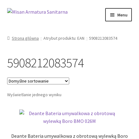
Przejdź
Przejdź
Menu
do
do
nawigacji
treści
Sklep Online
Strona główna
Atrybut produktu: EAN
5908212083574
Moje konto
5908212083574
Kontakt
Informacje prawne
Wyświetlanie jednego wyniku
Deante Bateria umywalkowa z obrotową wylewką Boro