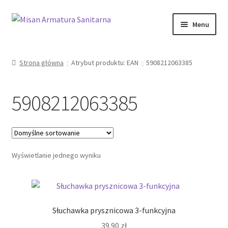
Przejdź
Przejdź
Menu
do
do
nawigacji
treści
Sklep Online
Strona główna
Atrybut produktu: EAN
5908212063385
Moje konto
5908212063385
Kontakt
Informacje prawne
Wyświetlanie jednego wyniku
Słuchawka prysznicowa 3-funkcyjna
39.90
zł