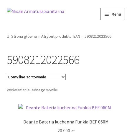
Przejdź
Przejdź
Menu
do
do
nawigacji
treści
Sklep Online
Strona główna
Atrybut produktu: EAN
5908212022566
Moje konto
5908212022566
Kontakt
Informacje prawne
Wyświetlanie jednego wyniku
Deante Bateria kuchenna Funkia BEF 060M
207.90
zł