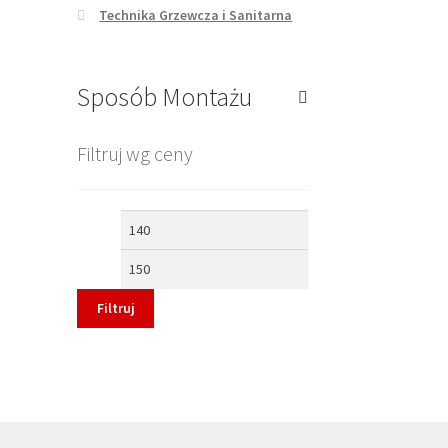
Technika Grzewcza i Sanitarna
Sposób Montażu
Filtruj wg ceny
Cena
Cena
min
max
Filtruj