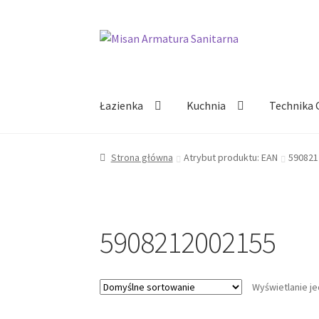
Przejdź
Przejdź
do
do
nawigacji
treści
Łazienka
Kuchnia
Technika 
Strona główna
Atrybut produktu: EAN
590821
5908212002155
Wyświetlanie j