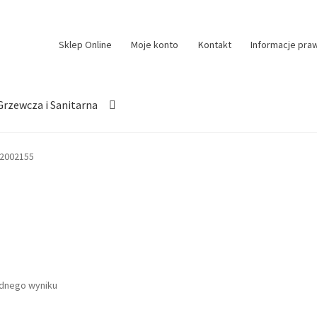
Sklep Online
Moje konto
Kontakt
Informacje pra
Grzewcza i Sanitarna
2002155
ednego wyniku