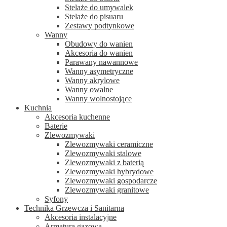
Stelaże do umywalek
Stelaże do pisuaru
Zestawy podtynkowe
Wanny
Obudowy do wanien
Akcesoria do wanien
Parawany nawannowe
Wanny asymetryczne
Wanny akrylowe
Wanny owalne
Wanny wolnostojące
Kuchnia
Akcesoria kuchenne
Baterie
Zlewozmywaki
Zlewozmywaki ceramiczne
Zlewozmywaki stalowe
Zlewozmywaki z baterią
Zlewozmywaki hybrydowe
Zlewozmywaki gospodarcze
Zlewozmywaki granitowe
Syfony
Technika Grzewcza i Sanitarna
Akcesoria instalacyjne
Armatura gazowa