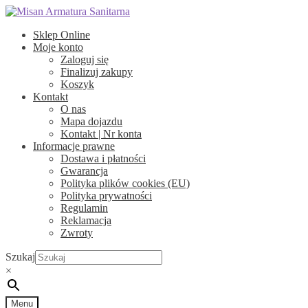
Przejdź
Przejdź
do
do
Sklep Online
nawigacji
treści
Moje konto
Zaloguj się
Finalizuj zakupy
Koszyk
Kontakt
O nas
Mapa dojazdu
Kontakt | Nr konta
Informacje prawne
Dostawa i płatności
Gwarancja
Polityka plików cookies (EU)
Polityka prywatności
Regulamin
Reklamacja
Zwroty
Szukaj
×
Menu