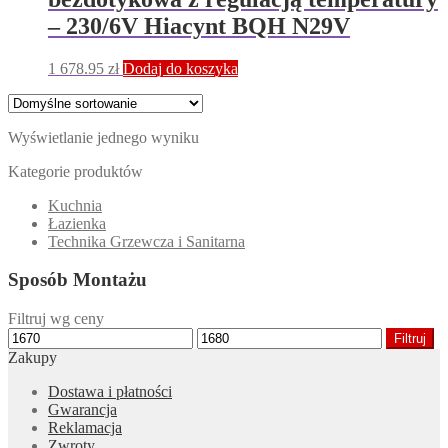
– 230/6V Hiacynt BQH N29V
1 678.95
zł
Dodaj do koszyka
Wyświetlanie jednego wyniku
Kategorie produktów
Kuchnia
Łazienka
Technika Grzewcza i Sanitarna
Sposób Montażu
Filtruj wg ceny
Cena
Cena
Filtruj
min
max
Zakupy
Dostawa i płatności
Gwarancja
Reklamacja
Zwroty