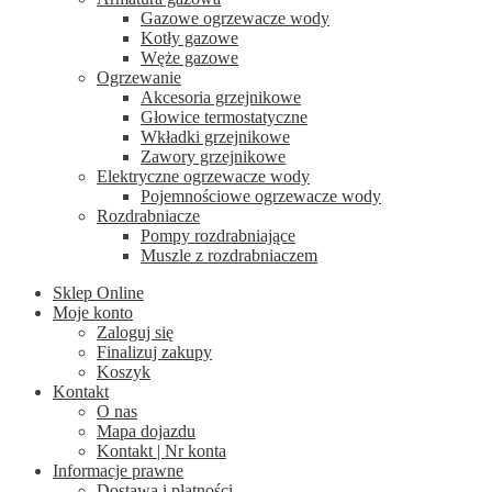
Gazowe ogrzewacze wody
Kotły gazowe
Węże gazowe
Ogrzewanie
Akcesoria grzejnikowe
Głowice termostatyczne
Wkładki grzejnikowe
Zawory grzejnikowe
Elektryczne ogrzewacze wody
Pojemnościowe ogrzewacze wody
Rozdrabniacze
Pompy rozdrabniające
Muszle z rozdrabniaczem
Sklep Online
Moje konto
Zaloguj się
Finalizuj zakupy
Koszyk
Kontakt
O nas
Mapa dojazdu
Kontakt | Nr konta
Informacje prawne
Dostawa i płatności