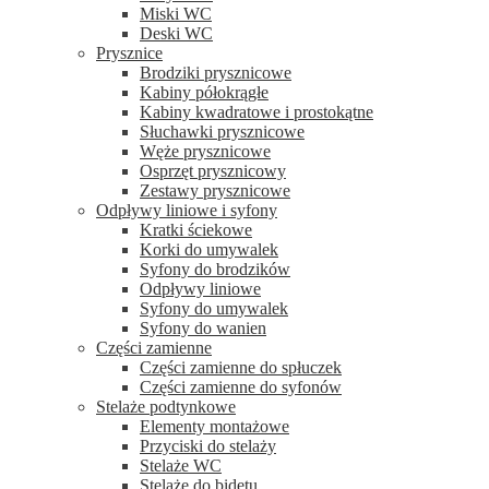
Miski WC
Deski WC
Prysznice
Brodziki prysznicowe
Kabiny półokrągłe
Kabiny kwadratowe i prostokątne
Słuchawki prysznicowe
Węże prysznicowe
Osprzęt prysznicowy
Zestawy prysznicowe
Odpływy liniowe i syfony
Kratki ściekowe
Korki do umywalek
Syfony do brodzików
Odpływy liniowe
Syfony do umywalek
Syfony do wanien
Części zamienne
Części zamienne do spłuczek
Części zamienne do syfonów
Stelaże podtynkowe
Elementy montażowe
Przyciski do stelaży
Stelaże WC
Stelaże do bidetu