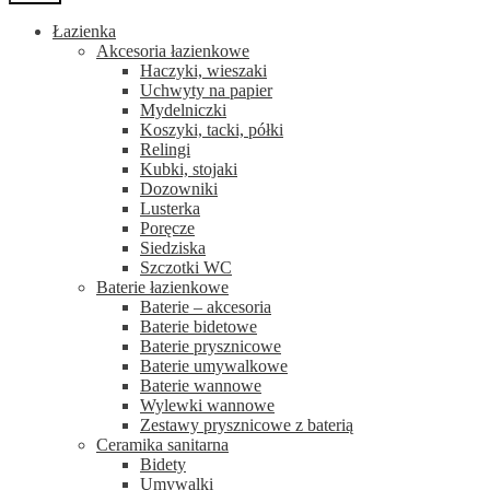
Łazienka
Akcesoria łazienkowe
Haczyki, wieszaki
Uchwyty na papier
Mydelniczki
Koszyki, tacki, półki
Relingi
Kubki, stojaki
Dozowniki
Lusterka
Poręcze
Siedziska
Szczotki WC
Baterie łazienkowe
Baterie – akcesoria
Baterie bidetowe
Baterie prysznicowe
Baterie umywalkowe
Baterie wannowe
Wylewki wannowe
Zestawy prysznicowe z baterią
Ceramika sanitarna
Bidety
Umywalki