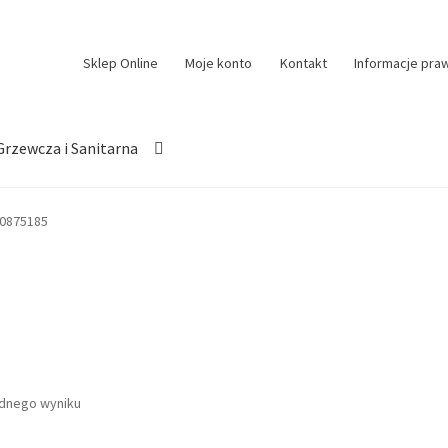
Sklep Online
Moje konto
Kontakt
Informacje pra
Grzewcza i Sanitarna
0875185
ednego wyniku