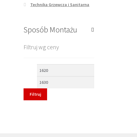
Technika Grzewcza i Sanitarna
Sposób Montażu
Filtruj wg ceny
Cena
Cena
min
max
Filtruj