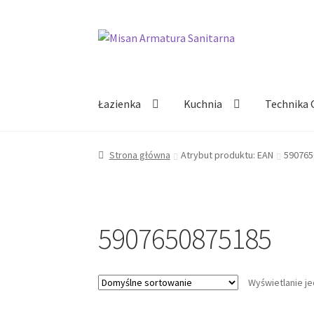
Przejdź
Przejdź
do
do
nawigacji
treści
Łazienka
Kuchnia
Technika 
Strona główna
Atrybut produktu: EAN
590765
5907650875185
Wyświetlanie j