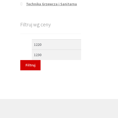
Technika Grzewcza i Sanitarna
Filtruj wg ceny
Cena
Cena
min
max
Filtruj