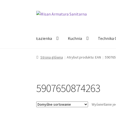
Przejdź
Przejdź
do
do
nawigacji
treści
Łazienka
Kuchnia
Technika 
Strona główna
Atrybut produktu: EAN
590765
5907650874263
Wyświetlanie j