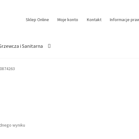
Sklep Online
Moje konto
Kontakt
Informacje pra
Grzewcza i Sanitarna
0874263
ednego wyniku