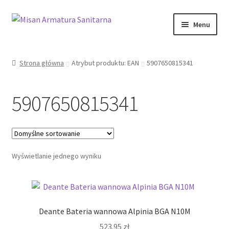
Przejdź
Przejdź
Menu
do
do
nawigacji
treści
Sklep Online
Strona główna
Atrybut produktu: EAN
5907650815341
Moje konto
5907650815341
Kontakt
Informacje prawne
Wyświetlanie jednego wyniku
Deante Bateria wannowa Alpinia BGA N10M
523.95
zł