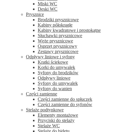
Miski WC
Deski WC
Prysznice
Brodziki prysznicowe
Kabiny półokrągłe
Kabiny kwadratowe i prostokątne
Słuchawki prysznicowe
Węże prysznicowe
Osprzęt prysznicowy
Zestawy prysznicowe
Odpływy liniowe i syfony
Kratki ściekowe
Korki do umywalek
Syfony do brodzików
Odpływy liniowe
Syfony do umywalek
Syfony do wanien
Części zamienne
Części zamienne do spłuczek
Części zamienne do syfonów
Stelaże podtynkowe
Elementy montażowe
Przyciski do stelaży
Stelaże WC
Stelaże do bidetu