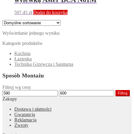
597.45
zł
Dodaj do koszyka
Wyświetlanie jednego wyniku
Kategorie produktów
Kuchnia
Łazienka
Technika Grzewcza i Sanitarna
Sposób Montażu
Filtruj wg ceny
Cena
Cena
Filtruj
min
max
Zakupy
Dostawa i płatności
Gwarancja
Reklamacja
Zwroty