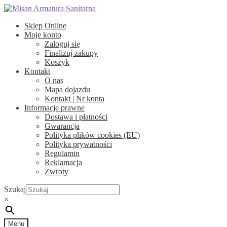
Przejdź
Przejdź
do
do
Sklep Online
nawigacji
treści
Moje konto
Zaloguj się
Finalizuj zakupy
Koszyk
Kontakt
O nas
Mapa dojazdu
Kontakt | Nr konta
Informacje prawne
Dostawa i płatności
Gwarancja
Polityka plików cookies (EU)
Polityka prywatności
Regulamin
Reklamacja
Zwroty
Szukaj
×
Menu