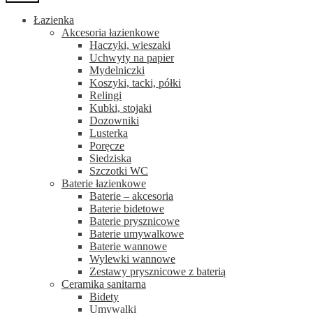
Łazienka
Akcesoria łazienkowe
Haczyki, wieszaki
Uchwyty na papier
Mydelniczki
Koszyki, tacki, półki
Relingi
Kubki, stojaki
Dozowniki
Lusterka
Poręcze
Siedziska
Szczotki WC
Baterie łazienkowe
Baterie – akcesoria
Baterie bidetowe
Baterie prysznicowe
Baterie umywalkowe
Baterie wannowe
Wylewki wannowe
Zestawy prysznicowe z baterią
Ceramika sanitarna
Bidety
Umywalki