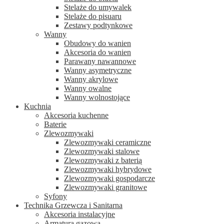
Stelaże do umywalek
Stelaże do pisuaru
Zestawy podtynkowe
Wanny
Obudowy do wanien
Akcesoria do wanien
Parawany nawannowe
Wanny asymetryczne
Wanny akrylowe
Wanny owalne
Wanny wolnostojące
Kuchnia
Akcesoria kuchenne
Baterie
Zlewozmywaki
Zlewozmywaki ceramiczne
Zlewozmywaki stalowe
Zlewozmywaki z baterią
Zlewozmywaki hybrydowe
Zlewozmywaki gospodarcze
Zlewozmywaki granitowe
Syfony
Technika Grzewcza i Sanitarna
Akcesoria instalacyjne
Armatura gazowa