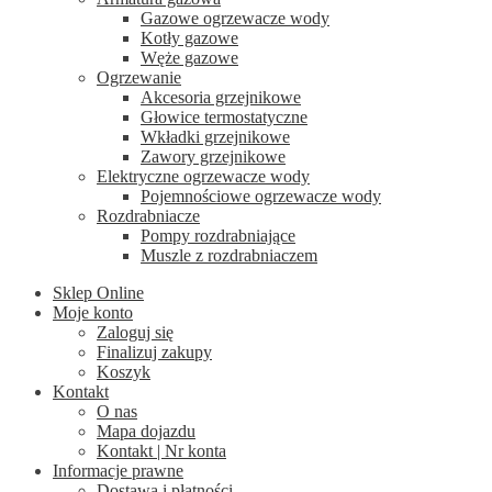
Gazowe ogrzewacze wody
Kotły gazowe
Węże gazowe
Ogrzewanie
Akcesoria grzejnikowe
Głowice termostatyczne
Wkładki grzejnikowe
Zawory grzejnikowe
Elektryczne ogrzewacze wody
Pojemnościowe ogrzewacze wody
Rozdrabniacze
Pompy rozdrabniające
Muszle z rozdrabniaczem
Sklep Online
Moje konto
Zaloguj się
Finalizuj zakupy
Koszyk
Kontakt
O nas
Mapa dojazdu
Kontakt | Nr konta
Informacje prawne
Dostawa i płatności