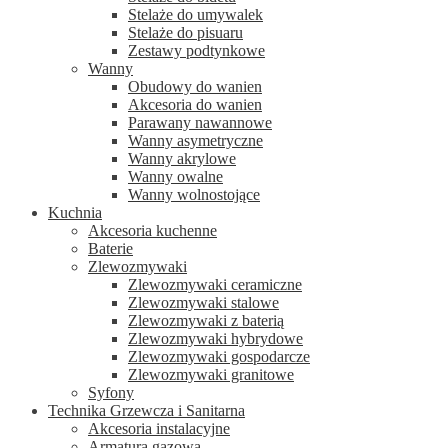
Stelaże do umywalek
Stelaże do pisuaru
Zestawy podtynkowe
Wanny
Obudowy do wanien
Akcesoria do wanien
Parawany nawannowe
Wanny asymetryczne
Wanny akrylowe
Wanny owalne
Wanny wolnostojące
Kuchnia
Akcesoria kuchenne
Baterie
Zlewozmywaki
Zlewozmywaki ceramiczne
Zlewozmywaki stalowe
Zlewozmywaki z baterią
Zlewozmywaki hybrydowe
Zlewozmywaki gospodarcze
Zlewozmywaki granitowe
Syfony
Technika Grzewcza i Sanitarna
Akcesoria instalacyjne
Armatura gazowa