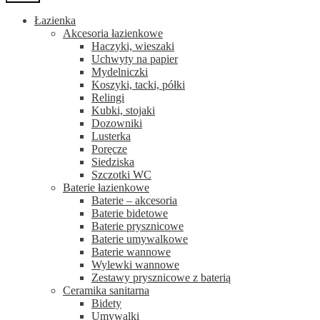
Łazienka
Akcesoria łazienkowe
Haczyki, wieszaki
Uchwyty na papier
Mydelniczki
Koszyki, tacki, półki
Relingi
Kubki, stojaki
Dozowniki
Lusterka
Poręcze
Siedziska
Szczotki WC
Baterie łazienkowe
Baterie – akcesoria
Baterie bidetowe
Baterie prysznicowe
Baterie umywalkowe
Baterie wannowe
Wylewki wannowe
Zestawy prysznicowe z baterią
Ceramika sanitarna
Bidety
Umywalki