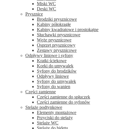
Miski WC
Deski WC
Prysznice
Brodziki prysznicowe
Kabiny półokrągłe
Kabiny kwadratowe i prostokątne
Słuchawki prysznicowe
Węże prysznicowe
Osprzęt prysznicowy
Zestawy prysznicowe
Odpływy liniowe i syfony
Kratki ściekowe
Korki do umywalek
Syfony do brodzików
Odpływy liniowe
Syfony do umywalek
Syfony do wanien
Części zamienne
Części zamienne do spłuczek
Części zamienne do syfonów
Stelaże podtynkowe
Elementy montażowe
Przyciski do stelaży
Stelaże WC
Stelaże do bidetu