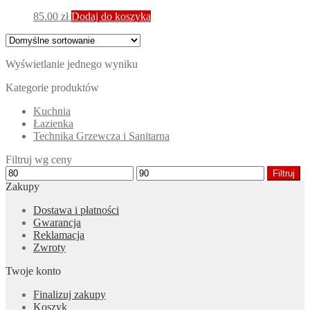
85.00
zł
Dodaj do koszyka
Wyświetlanie jednego wyniku
Kategorie produktów
Kuchnia
Łazienka
Technika Grzewcza i Sanitarna
Filtruj wg ceny
Cena
Cena
Filtruj
min
max
Zakupy
Dostawa i płatności
Gwarancja
Reklamacja
Zwroty
Twoje konto
Finalizuj zakupy
Koszyk