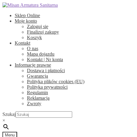
Przejdź
Przejdź
do
do
Sklep Online
nawigacji
treści
Moje konto
Zaloguj się
Finalizuj zakupy
Koszyk
Kontakt
O nas
Mapa dojazdu
Kontakt | Nr konta
Informacje prawne
Dostawa i płatności
Gwarancja
Polityka plików cookies (EU)
Polityka prywatności
Regulamin
Reklamacja
Zwroty
Szukaj
×
Menu