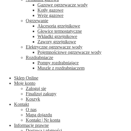
Gazowe ogrzewacze wody
Kotły gazowe
Węże gazowe
Ogrzewanie
Akcesoria grzejnikowe
Głowice termostatyczne
Wkładki grzejnikowe
Zawory grzejnikowe
Elektryczne ogrzewacze wody
Pojemnościowe ogrzewacze wody
Rozdrabniacze
Pompy rozdrabniające
Muszle z rozdrabniaczem
Sklep Online
Moje konto
Zaloguj się
Finalizuj zakupy
Koszyk
Kontakt
O nas
Mapa dojazdu
Kontakt | Nr konta
Informacje prawne
Dostawa i płatności