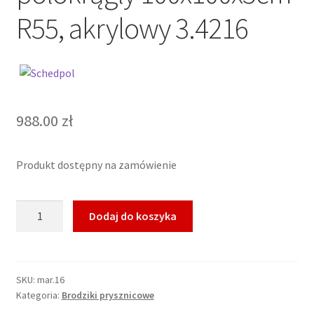
R55, akrylowy 3.4216
988.00
zł
Produkt dostępny na zamówienie
ilość
Dodaj do koszyka
SCHEDPOL
AXEL
Brodzik
półokrągły
SKU:
mar.16
Kategoria:
Brodziki prysznicowe
100x100x5cm
R55,