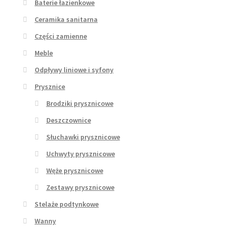
Baterie łazienkowe
Ceramika sanitarna
Części zamienne
Meble
Odpływy liniowe i syfony
Prysznice
Brodziki prysznicowe
Deszczownice
Słuchawki prysznicowe
Uchwyty prysznicowe
Węże prysznicowe
Zestawy prysznicowe
Stelaże podtynkowe
Wanny