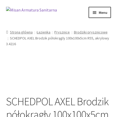
Przejdź
Przejdź
Menu
do
do
nawigacji
treści
Sklep Online
Strona główna
Łazienka
Prysznice
Brodziki prysznicowe
SCHEDPOL AXEL Brodzik półokrągły 100x100x5cm R55, akrylowy
Moje konto
3.4216
Kontakt
Informacje prawne
SCHEDPOL AXEL Brodzik
półokrągły 100x100x5cm