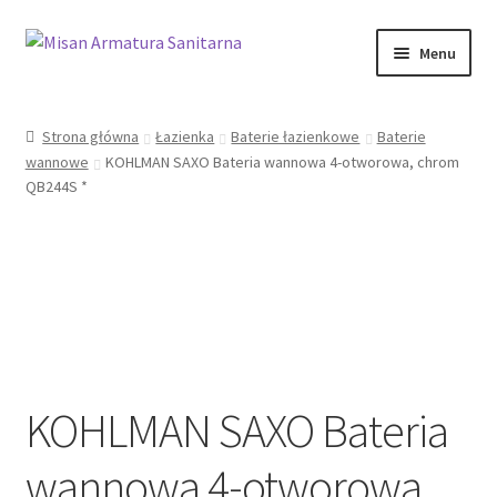
Przejdź
Przejdź
Menu
do
do
nawigacji
treści
Sklep Online
Strona główna
Łazienka
Baterie łazienkowe
Baterie
wannowe
KOHLMAN SAXO Bateria wannowa 4-otworowa, chrom
Moje konto
QB244S *
Kontakt
Informacje prawne
KOHLMAN SAXO Bateria
wannowa 4-otworowa,