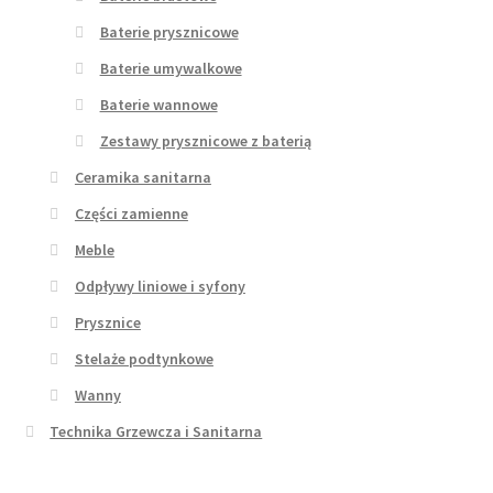
Baterie prysznicowe
Baterie umywalkowe
Baterie wannowe
Zestawy prysznicowe z baterią
Ceramika sanitarna
Części zamienne
Meble
Odpływy liniowe i syfony
Prysznice
Stelaże podtynkowe
Wanny
Technika Grzewcza i Sanitarna