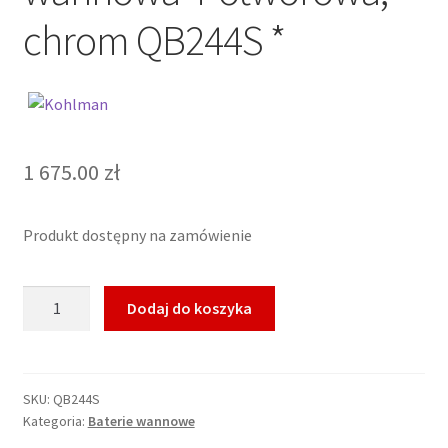
chrom QB244S *
1 675.00
zł
Produkt dostępny na zamówienie
ilość
Dodaj do koszyka
KOHLMAN
SAXO
Bateria
wannowa
SKU:
QB244S
Kategoria:
Baterie wannowe
4-
otworowa,