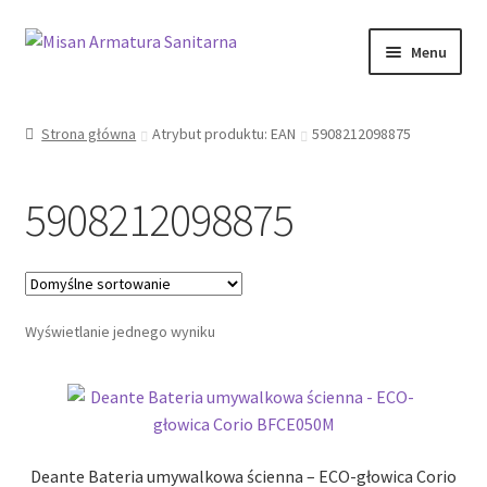
Przejdź
Przejdź
Menu
do
do
nawigacji
treści
Sklep Online
Strona główna
Atrybut produktu: EAN
5908212098875
Moje konto
5908212098875
Kontakt
Informacje prawne
Wyświetlanie jednego wyniku
Deante Bateria umywalkowa ścienna – ECO-głowica Corio